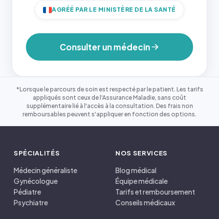
AGRÉÉ PAR LE MINISTÈRE DE LA SANTÉ
Consulter un médecin
*Lorsque le parcours de soin est respecté par le patient. Les tarifs
appliqués sont ceux de l'Assurance Maladie, sans coût
supplémentaire lié à l'accès à la consultation. Des frais non
remboursables peuvent s'appliquer en fonction des options.
SPÉCIALITÉS
NOS SERVICES
Médecin généraliste
Blog médical
Gynécologue
Équipe médicale
Pédiatre
Tarifs et remboursement
Psychiatre
Conseils médicaux