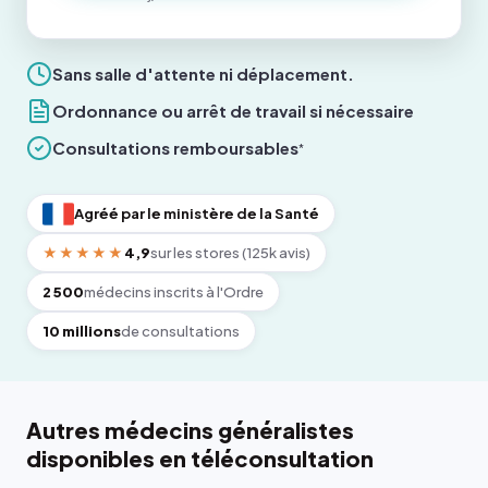
Sans salle d'attente ni déplacement.
Ordonnance ou arrêt de travail si nécessaire
Consultations remboursables
*
Agréé par le ministère de la Santé
★★★★★
4,9
sur les stores (125k avis)
2 500
médecins inscrits à l'Ordre
10 millions
de consultations
Autres médecins généralistes
disponibles en téléconsultation