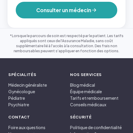
Consulter un médecin
*Lorsque le parcours de soin est respecté par le patient. Les tarifs
appliqués sont ceux de l'Assurance Maladie, sans coût
supplémentaire lié à l'accès à la consultation. Des frais non
remboursables peuvent s'appliquer en fonction des options.
SPÉCIALITÉS
NOS SERVICES
Médecin généraliste
Blog médical
Gynécologue
Équipe médicale
Pédiatre
Tarifs et remboursement
Psychiatre
Conseils médicaux
CONTACT
SÉCURITÉ
Foire aux questions
Politique de confidentialité