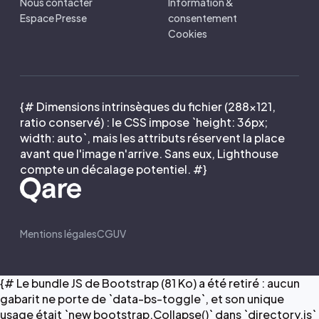
Nous contacter
Information &
Espace Presse
consentement
Cookies
{# Dimensions intrinsèques du fichier (288×121,
ratio conservé) : le CSS impose `height: 36px;
width: auto`, mais les attributs réservent la place
avant que l'image n'arrive. Sans eux, Lighthouse
compte un décalage potentiel. #}
Mentions légales
CGUV
{# Le bundle JS de Bootstrap (81 Ko) a été retiré : aucun
gabarit ne porte de `data-bs-toggle`, et son unique
usage était `new bootstrap.Collapse()` dans `directory.js`