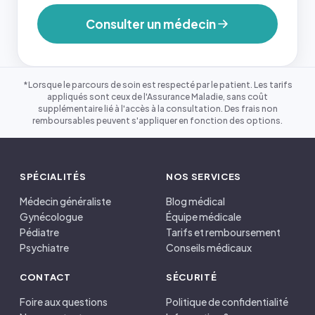
Consulter un médecin
*Lorsque le parcours de soin est respecté par le patient. Les tarifs
appliqués sont ceux de l'Assurance Maladie, sans coût
supplémentaire lié à l'accès à la consultation. Des frais non
remboursables peuvent s'appliquer en fonction des options.
SPÉCIALITÉS
NOS SERVICES
Médecin généraliste
Blog médical
Gynécologue
Équipe médicale
Pédiatre
Tarifs et remboursement
Psychiatre
Conseils médicaux
CONTACT
SÉCURITÉ
Foire aux questions
Politique de confidentialité