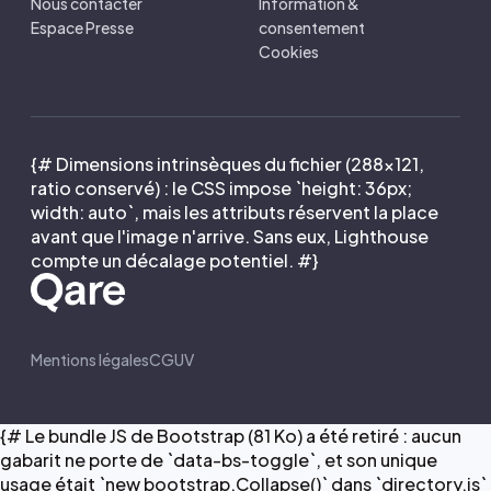
Nous contacter
Information &
Espace Presse
consentement
Cookies
{# Dimensions intrinsèques du fichier (288×121,
ratio conservé) : le CSS impose `height: 36px;
width: auto`, mais les attributs réservent la place
avant que l'image n'arrive. Sans eux, Lighthouse
compte un décalage potentiel. #}
Mentions légales
CGUV
{# Le bundle JS de Bootstrap (81 Ko) a été retiré : aucun
gabarit ne porte de `data-bs-toggle`, et son unique
usage était `new bootstrap.Collapse()` dans `directory.js`