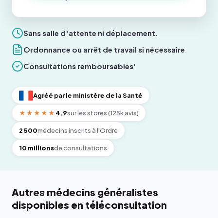
Sans salle d'attente ni déplacement.
Ordonnance ou arrêt de travail si nécessaire
Consultations remboursables
*
Agréé par le ministère de la Santé
★★★★★
4,9
sur les stores (125k avis)
2 500
médecins inscrits à l'Ordre
10 millions
de consultations
Autres médecins généralistes
disponibles en téléconsultation