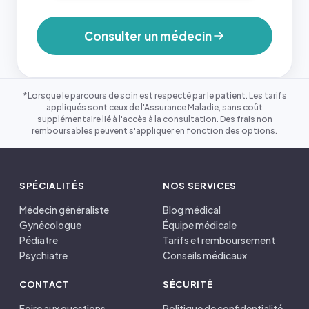
Consulter un médecin
*Lorsque le parcours de soin est respecté par le patient. Les tarifs
appliqués sont ceux de l'Assurance Maladie, sans coût
supplémentaire lié à l'accès à la consultation. Des frais non
remboursables peuvent s'appliquer en fonction des options.
SPÉCIALITÉS
NOS SERVICES
Médecin généraliste
Blog médical
Gynécologue
Équipe médicale
Pédiatre
Tarifs et remboursement
Psychiatre
Conseils médicaux
CONTACT
SÉCURITÉ
Foire aux questions
Politique de confidentialité