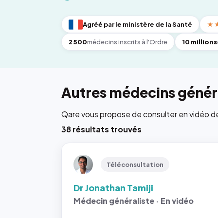
Agréé par le ministère de la Santé
★
2 500
médecins inscrits à l'Ordre
10 millions
Autres médecins généra
Qare vous propose de consulter en vidéo de 6
38 résultats trouvés
Téléconsultation
Dr Jonathan Tamiji
Médecin généraliste · En vidéo