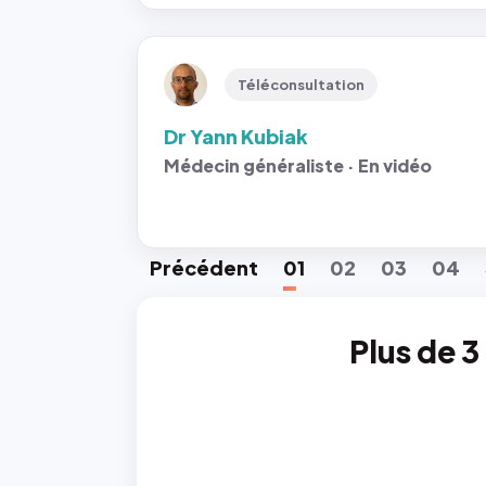
Téléconsultation
Dr Yann Kubiak
Médecin généraliste · En vidéo
Préc
édent
01
02
03
04
Plus de 3