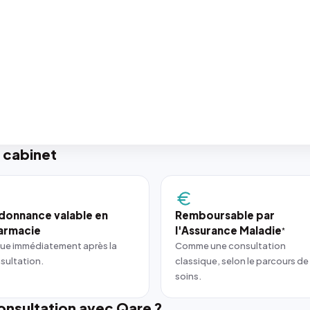
 cabinet
donnance valable en
Remboursable par
armacie
l'Assurance Maladie
*
ue immédiatement après la
Comme une consultation
sultation.
classique, selon le parcours de
soins.
nsultation avec Qare ?