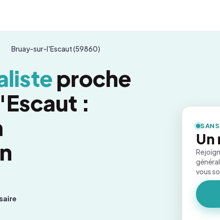
Bruay-sur-l'Escaut (59860)
liste
proche
'Escaut :
n
SANS
Un 
on
Rejoign
général
vous s
saire