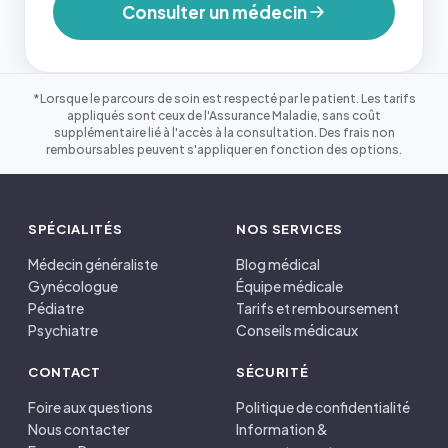
Consulter un médecin
*Lorsque le parcours de soin est respecté par le patient. Les tarifs
appliqués sont ceux de l'Assurance Maladie, sans coût
supplémentaire lié à l'accès à la consultation. Des frais non
remboursables peuvent s'appliquer en fonction des options.
SPÉCIALITÉS
NOS SERVICES
Médecin généraliste
Blog médical
Gynécologue
Équipe médicale
Pédiatre
Tarifs et remboursement
Psychiatre
Conseils médicaux
CONTACT
SÉCURITÉ
Foire aux questions
Politique de confidentialité
Nous contacter
Information &