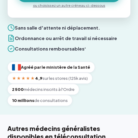
ou choisissez un autre créneau ci-dessous
Sans salle d'attente ni déplacement.
Ordonnance ou arrêt de travail si nécessaire
Consultations remboursables
*
Agréé par le ministère de la Santé
★★★★★
4,9
sur les stores (125k avis)
2 500
médecins inscrits à l'Ordre
10 millions
de consultations
Autres médecins généralistes
disponibles en téléconsultation