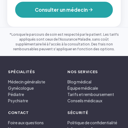
Consulter un médecin
*Lorsque le parcours de soin est respecté par le patient. Les tarifs
appliqués sont ceux de l'Assurance Maladie, sans coût
supplémentaire lié à l'accès à la consultation. Des frais non
remboursables peuvent s'appliquer en fonction des options.
SPÉCIALITÉS
NOS SERVICES
Médecin généraliste
Blog médical
Gynécologue
Équipe médicale
Pédiatre
Tarifs et remboursement
Psychiatre
Conseils médicaux
CONTACT
SÉCURITÉ
Foire aux questions
Politique de confidentialité