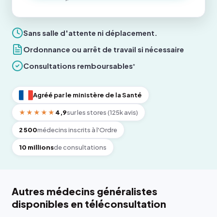
Sans salle d'attente ni déplacement.
Ordonnance ou arrêt de travail si nécessaire
Consultations remboursables
*
Agréé par le ministère de la Santé
★★★★★
4,9
sur les stores (125k avis)
2 500
médecins inscrits à l'Ordre
10 millions
de consultations
Autres médecins généralistes
disponibles en téléconsultation