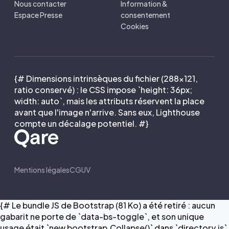
Nous contacter
Information &
Espace Presse
consentement
Cookies
{# Dimensions intrinsèques du fichier (288×121,
ratio conservé) : le CSS impose `height: 36px;
width: auto`, mais les attributs réservent la place
avant que l'image n'arrive. Sans eux, Lighthouse
compte un décalage potentiel. #}
Mentions légales
CGUV
{# Le bundle JS de Bootstrap (81 Ko) a été retiré : aucun
gabarit ne porte de `data-bs-toggle`, et son unique
usage était `new bootstrap.Collapse()` dans `directory.js`