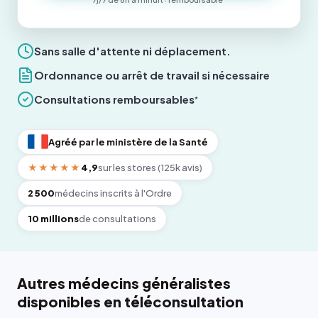
Sans salle d'attente ni déplacement.
Ordonnance ou arrêt de travail si nécessaire
Consultations remboursables
*
Agréé par le ministère de la Santé
★★★★★
4,9
sur les stores (125k avis)
2 500
médecins inscrits à l'Ordre
10 millions
de consultations
Autres médecins généralistes
disponibles en téléconsultation