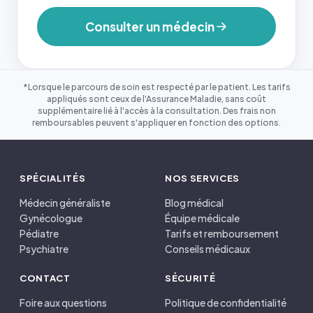
Consulter un médecin
*Lorsque le parcours de soin est respecté par le patient. Les tarifs
appliqués sont ceux de l'Assurance Maladie, sans coût
supplémentaire lié à l'accès à la consultation. Des frais non
remboursables peuvent s'appliquer en fonction des options.
SPÉCIALITÉS
NOS SERVICES
Médecin généraliste
Blog médical
Gynécologue
Équipe médicale
Pédiatre
Tarifs et remboursement
Psychiatre
Conseils médicaux
CONTACT
SÉCURITÉ
Foire aux questions
Politique de confidentialité