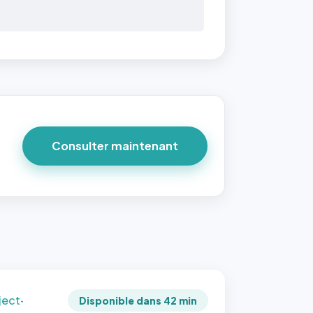
 40×40
taille
due par
ofile-
ture`,
Consulter maintenant
un
ort 1:1
 reste
e à
tes les
les
sque la
to est
adrée
ject-
Disponible dans 42 min