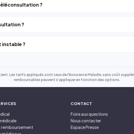
 téléconsultation ?
ultation ?
 instable ?
ient. Les tarifs appliqués sont ceux de l'Assurance Maladie, sans coût suppléme
remboursables peuvent s'appliquer en fonction des options.
ERVICES
CONTACT
dical
Foire aux questions
médicale
Nous contacter
et remboursement
Espace Presse
s médicaux