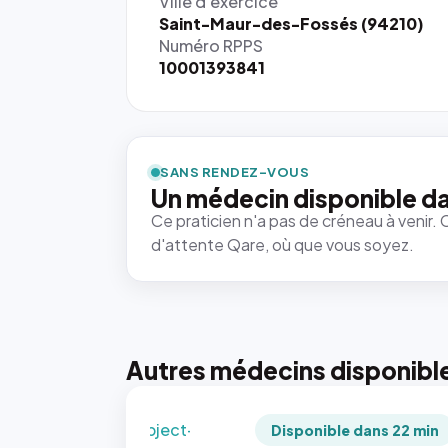
Ville d'exercice
Saint-Maur-des-Fossés (94210)
Numéro RPPS
10001393841
{# 40×40
: la taille
rendue par
`.profile-
SANS RENDEZ-VOUS
picture`,
Un médecin disponible d
et un
Ce praticien n'a pas de créneau à venir. 
rapport 1:1
d'attente Qare, où que vous soyez.
qui reste
juste à
toutes les
tailles
puisque la
photo est
Autres médecins disponibl
recadrée
en
`object-
Disponible dans 22 min