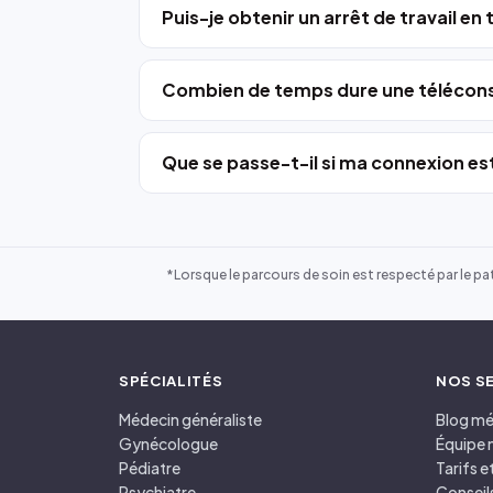
Puis-je obtenir un arrêt de travail en
Combien de temps dure une télécons
Que se passe-t-il si ma connexion est
*Lorsque le parcours de soin est respecté par le pat
SPÉCIALITÉS
NOS S
Médecin généraliste
Blog mé
Gynécologue
Équipe 
Pédiatre
Tarifs 
Psychiatre
Conseil