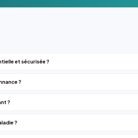
tielle et sécurisée ?
nnance ?
ant ?
ladie ?