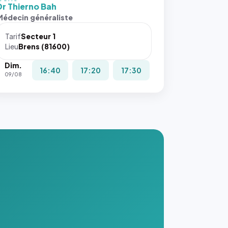
 cover`.
Dr Thierno Bah
s ces
Médecin généraliste
ributs
Tarif
Secteur 1
igateur
Lieu
Brens (81600)
réserve
Dim.
la
16:40
17:20
17:30
09/08
ce, et
taient
trois
nières
ges de
nnuaire
s ce
. #}