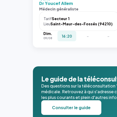
fit: cover`.
Dr Youcef Allem
Sans ces
Médecin généraliste
attributs
le
Tarif
Secteur 1
navigateur
Lieu
Saint-Maur-des-Fossés (94210)
ne réserve
Dim.
pas la
16:20
-
-
09/08
place, et
c'étaient
les trois
dernières
images de
l'annuaire
dans ce
Le guide de la téléconsu
cas. #}
Des questions sur la téléconsultation 
médicale. Retrouvez à qui s'adresse ce
les plus courants et plein d'autres inf
Consulter le guide