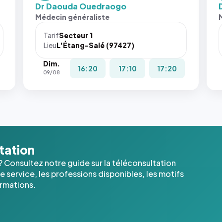
fit:
Dr Daouda Ouedraogo
San
Médecin généraliste
att
le
Tarif
Secteur 1
nav
Lieu
L'Étang-Salé (97427)
ne 
Dim.
pas 
16:20
17:10
17:20
09/08
pla
c'é
les 
der
ima
l'a
dan
ltation
cas
? Consultez notre guide sur la téléconsultation
 service, les professions disponibles, les motifs
ormations.