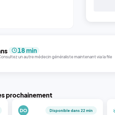
{#
: la 
ren
`.pr
pic
18 min
ans
et 
Consultez un autre médecin généraliste maintenant via la file
rapp
qui
just
tou
tail
pui
pho
es prochainement
rec
en
DO
`ob
Disponible dans 22 min