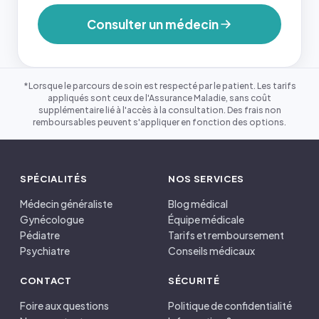
Consulter un médecin
*Lorsque le parcours de soin est respecté par le patient. Les tarifs
appliqués sont ceux de l'Assurance Maladie, sans coût
supplémentaire lié à l'accès à la consultation. Des frais non
remboursables peuvent s'appliquer en fonction des options.
SPÉCIALITÉS
NOS SERVICES
Médecin généraliste
Blog médical
Gynécologue
Équipe médicale
Pédiatre
Tarifs et remboursement
Psychiatre
Conseils médicaux
CONTACT
SÉCURITÉ
Foire aux questions
Politique de confidentialité