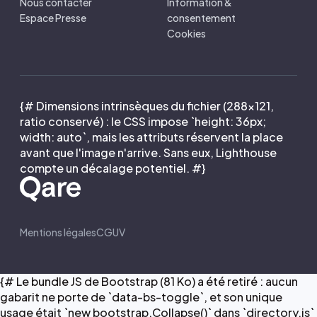
Nous contacter
Information &
Espace Presse
consentement
Cookies
{# Dimensions intrinsèques du fichier (288×121,
ratio conservé) : le CSS impose `height: 36px;
width: auto`, mais les attributs réservent la place
avant que l'image n'arrive. Sans eux, Lighthouse
compte un décalage potentiel. #}
Mentions légales
CGUV
{# Le bundle JS de Bootstrap (81 Ko) a été retiré : aucun
gabarit ne porte de `data-bs-toggle`, et son unique
usage était `new bootstrap.Collapse()` dans `directory.js`