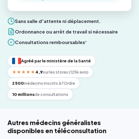
Sans salle d'attente ni déplacement.
Ordonnance ou arrêt de travail si nécessaire
Consultations remboursables
*
Agréé par le ministère de la Santé
★★★★★
4,9
sur les stores (125k avis)
2 500
médecins inscrits à l'Ordre
10 millions
de consultations
Autres médecins généralistes
disponibles en téléconsultation