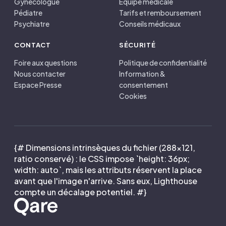
Gynécologue
Équipe médicale
Pédiatre
Tarifs et remboursement
Psychiatre
Conseils médicaux
CONTACT
SÉCURITÉ
Foire aux questions
Politique de confidentialité
Nous contacter
Information &
Espace Presse
consentement
Cookies
{# Dimensions intrinsèques du fichier (288×121,
ratio conservé) : le CSS impose `height: 36px;
width: auto`, mais les attributs réservent la place
avant que l'image n'arrive. Sans eux, Lighthouse
compte un décalage potentiel. #}