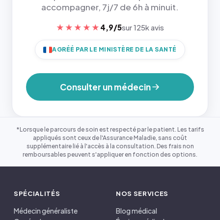
accompagner, 7j/7 de 6h à minuit.
★★★★★
4,9/5
sur 125k avis
AGRÉÉ PAR LE MINISTÈRE DE LA SANTÉ
Consulter un médecin
*Lorsque le parcours de soin est respecté par le patient. Les tarifs
appliqués sont ceux de l'Assurance Maladie, sans coût
supplémentaire lié à l'accès à la consultation. Des frais non
remboursables peuvent s'appliquer en fonction des options.
SPÉCIALITÉS
NOS SERVICES
Médecin généraliste
Blog médical