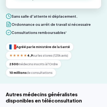
Sans salle d'attente ni déplacement.
Ordonnance ou arrêt de travail si nécessaire
Consultations remboursables
*
Agréé par le ministère de la Santé
★★★★★
4,9
sur les stores (125k avis)
2 500
médecins inscrits à l'Ordre
10 millions
de consultations
Autres médecins généralistes
disponibles en téléconsultation