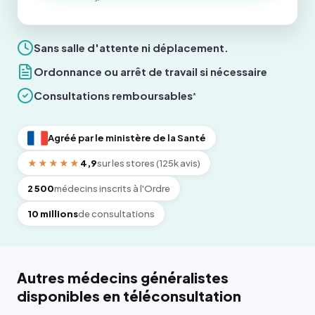
Sans salle d'attente ni déplacement.
Ordonnance ou arrêt de travail si nécessaire
Consultations remboursables
*
Agréé par le ministère de la Santé
★★★★★
4,9
sur les stores (125k avis)
2 500
médecins inscrits à l'Ordre
10 millions
de consultations
Autres médecins généralistes
disponibles en téléconsultation