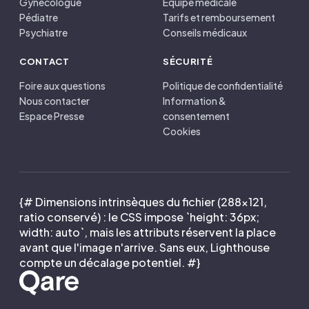
Gynécologue
Équipe médicale
Pédiatre
Tarifs et remboursement
Psychiatre
Conseils médicaux
CONTACT
SÉCURITÉ
Foire aux questions
Politique de confidentialité
Nous contacter
Information &
Espace Presse
consentement
Cookies
{# Dimensions intrinsèques du fichier (288×121,
ratio conservé) : le CSS impose `height: 36px;
width: auto`, mais les attributs réservent la place
avant que l'image n'arrive. Sans eux, Lighthouse
compte un décalage potentiel. #}