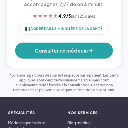
accompagner, 7j/7 de 6h à minuit.
★★★★★
4,9/5
sur 125k avis
AGRÉÉ PAR LE MINISTÈRE DE LA SANTÉ
Consulter un médecin
*Lorsque le parcours de soin est respecté par le patient. Les tarifs
appliqués sont ceux de l'Assurance Maladie, sans coût
supplémentaire lié à l'accès à la consultation. Des frais non
remboursables peuvent s'appliquer en fonction des options.
SPÉCIALITÉS
NOS SERVICES
Médecin généraliste
Blog médical