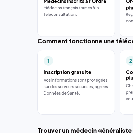
Médecins inscrits à l'Ordre
Or
ph
Médecins français formés à la
téléconsultation.
Reç
con
Comment fonctionne une téléco
1
2
Inscription gratuite
Co
pl
Vos informations sont protégées
Cho
sur des serveurs sécurisés, agréés
pre
Données de Santé.
vou
Trouver un médecin généraliste