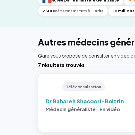
Agréé par le ministère de la Santé
★
2 500
médecins inscrits à l'Ordre
10 millions
Autres médecins généra
Qare vous propose de consulter en vidéo de 6
7 résultats trouvés
Téléconsultation
Dr Bahareh Shacoori-Boittin
Médecin généraliste · En vidéo