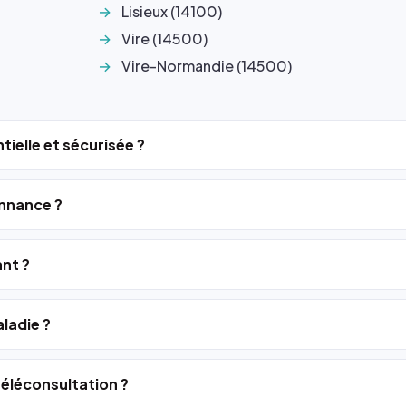
Lisieux (14100)
Vire (14500)
Vire-Normandie (14500)
tielle et sécurisée ?
nnance ?
ant ?
ladie ?
 téléconsultation ?