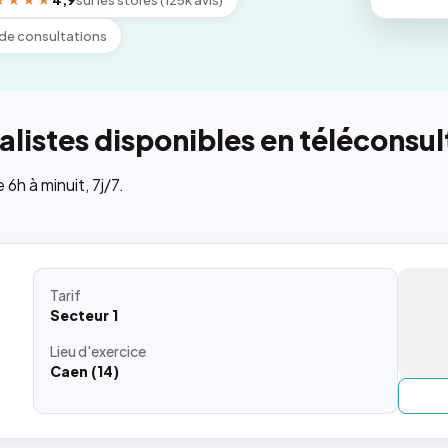
★★★★
4,9
sur les stores (125k avis)
de consultations
listes disponibles en téléconsul
h à minuit, 7j/7.
Tarif
Secteur 1
Lieu
d'exercice
Caen (14)