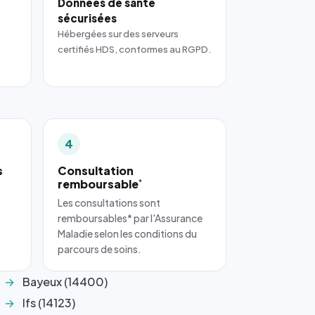
Données de santé
sécurisées
Hébergées sur des serveurs
certifiés HDS, conformes au RGPD.
4
s
Consultation
remboursable
*
Les consultations sont
remboursables* par l'Assurance
Maladie selon les conditions du
parcours de soins.
Bayeux (14400)
Ifs (14123)