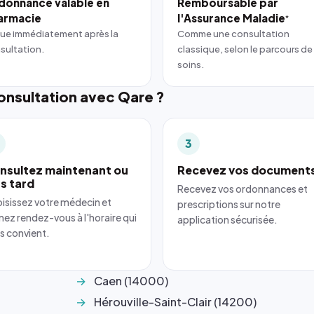
donnance valable en
Remboursable par
armacie
l'Assurance Maladie
*
ue immédiatement après la
Comme une consultation
sultation.
classique, selon le parcours de
soins.
nsultation avec Qare ?
3
nsultez maintenant ou
Recevez vos document
us tard
Recevez vos ordonnances et
isissez votre médecin et
prescriptions sur notre
nez rendez-vous à l'horaire qui
application sécurisée.
s convient.
Caen (14000)
Hérouville-Saint-Clair (14200)