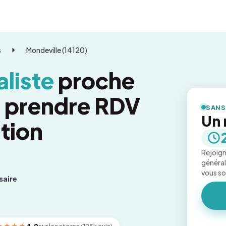
s
Mondeville (14120)
liste
proche
: prendre RDV
SANS
Un 
tion
Rejoign
général
vous s
saire