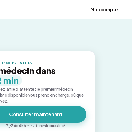
Mon compte
 RENDEZ-VOUS
médecin dans
2 min
ez la file d'attente : le premier médecin
iste disponible vous prend en charge, où que
oyez.
Consulter maintenant
7j/7 de 6h à minuit · remboursable*