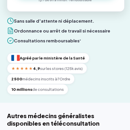
Sans salle d'attente ni déplacement.
Ordonnance ou arrêt de travail si nécessaire
Consultations remboursables
*
Agréé par le ministère de la Santé
★★★★★
4,9
sur les stores (125k avis)
2 500
médecins inscrits à l'Ordre
10 millions
de consultations
Autres médecins généralistes
disponibles en téléconsultation