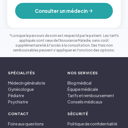
Consulter un médecin
*Lorsque le parcours de soin est respecté par le patient. Les tarifs
appliqués sont ceux de l'Assurance Maladie, sans coût
supplémentaire lié à l'accès à la consultation. Des frais non
remboursables peuvent s'appliquer en fonction des options.
SPÉCIALITÉS
NOS SERVICES
Médecin généraliste
Blog médical
Gynécologue
Équipe médicale
Pédiatre
Tarifs et remboursement
Psychiatre
Conseils médicaux
CONTACT
SÉCURITÉ
Foire aux questions
Politique de confidentialité