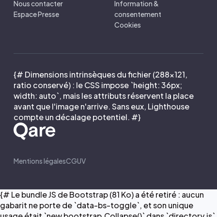
Nous contacter
Information &
Espace Presse
consentement
Cookies
{# Dimensions intrinsèques du fichier (288×121,
ratio conservé) : le CSS impose `height: 36px;
width: auto`, mais les attributs réservent la place
avant que l'image n'arrive. Sans eux, Lighthouse
compte un décalage potentiel. #}
Mentions légales
CGUV
{# Le bundle JS de Bootstrap (81 Ko) a été retiré : aucun
gabarit ne porte de `data-bs-toggle`, et son unique
usage était `new bootstrap.Collapse()` dans `directory.js`