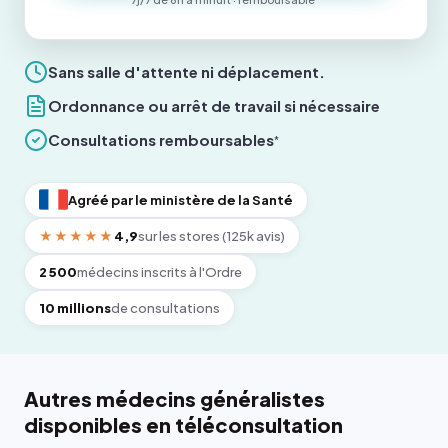
Sans salle d'attente ni déplacement.
Ordonnance ou arrêt de travail si nécessaire
Consultations remboursables
*
Agréé par le ministère de la Santé
★★★★★
4,9
sur les stores (125k avis)
2 500
médecins inscrits à l'Ordre
10 millions
de consultations
Autres médecins généralistes
disponibles en téléconsultation