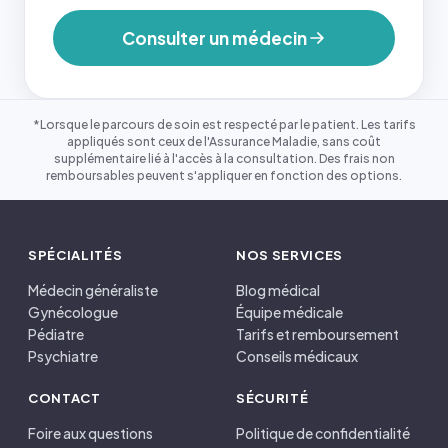
Consulter un médecin
*Lorsque le parcours de soin est respecté par le patient. Les tarifs
appliqués sont ceux de l'Assurance Maladie, sans coût
supplémentaire lié à l'accès à la consultation. Des frais non
remboursables peuvent s'appliquer en fonction des options.
SPÉCIALITÉS
NOS SERVICES
Médecin généraliste
Blog médical
Gynécologue
Équipe médicale
Pédiatre
Tarifs et remboursement
Psychiatre
Conseils médicaux
CONTACT
SÉCURITÉ
Foire aux questions
Politique de confidentialité