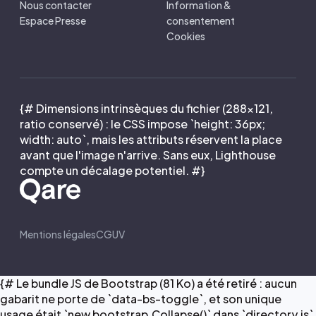
Nous contacter
Information &
Espace Presse
consentement
Cookies
{# Dimensions intrinsèques du fichier (288×121,
ratio conservé) : le CSS impose `height: 36px;
width: auto`, mais les attributs réservent la place
avant que l'image n'arrive. Sans eux, Lighthouse
compte un décalage potentiel. #}
Mentions légales
CGUV
{# Le bundle JS de Bootstrap (81 Ko) a été retiré : aucun
gabarit ne porte de `data-bs-toggle`, et son unique
usage était `new bootstrap.Collapse()` dans `directory.js`