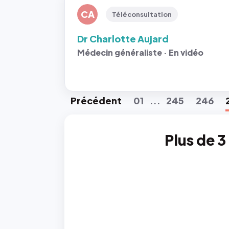
CA
Téléconsultation
Dr Charlotte Aujard
Médecin généraliste · En vidéo
Préc
édent
01
245
246
...
Plus de 3