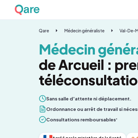
Qare
Médecin généraliste
Val-De-
Médecin généra
de Arcueil : pr
téléconsultati
Sans salle d'attente ni déplacement.
Ordonnance ou arrêt de travail si néces
Consultations remboursables
*