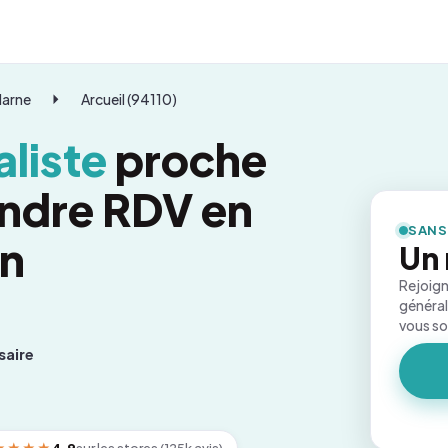
Marne
Arcueil (94110)
liste
proche
endre RDV en
SANS
on
Un 
Rejoign
général
vous s
saire