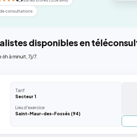
★★★★
4,9
sur les stores (125k avis)
de consultations
listes disponibles en téléconsul
h à minuit, 7j/7.
Tarif
Secteur 1
Lieu
d'exercice
Saint-Maur-des-Fossés (94)