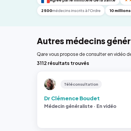
Agréé par le ministère de la Santé
★
2 500
médecins inscrits à l'Ordre
10 millions
Autres médecins généra
Qare vous propose de consulter en vidéo de 6
3112 résultats trouvés
Téléconsultation
Dr Clémence Boudet
Médecin généraliste · En vidéo