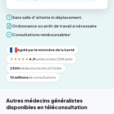
Sans salle d'attente ni déplacement.
Ordonnance ou arrêt de travail si nécessaire
Consultations remboursables
*
Agréé par le ministère de la Santé
★★★★★
4,9
sur les stores (125k avis)
2 500
médecins inscrits à l'Ordre
10 millions
de consultations
Autres médecins généralistes
disponibles en téléconsultation