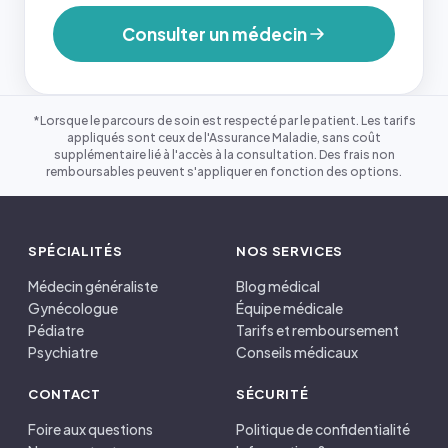
Consulter un médecin
*Lorsque le parcours de soin est respecté par le patient. Les tarifs
appliqués sont ceux de l'Assurance Maladie, sans coût
supplémentaire lié à l'accès à la consultation. Des frais non
remboursables peuvent s'appliquer en fonction des options.
SPÉCIALITÉS
NOS SERVICES
Médecin généraliste
Blog médical
Gynécologue
Équipe médicale
Pédiatre
Tarifs et remboursement
Psychiatre
Conseils médicaux
CONTACT
SÉCURITÉ
Foire aux questions
Politique de confidentialité