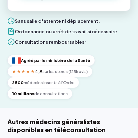
Sans salle d'attente ni déplacement.
Ordonnance ou arrêt de travail si nécessaire
Consultations remboursables
*
Agréé par le ministère de la Santé
★★★★★
4,9
sur les stores (125k avis)
2 500
médecins inscrits à l'Ordre
10 millions
de consultations
Autres médecins généralistes
disponibles en téléconsultation