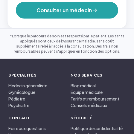
Consulter un médecin
*Lorsque le parcours de soin est respecté par le patient. Les tarifs
appliqués sont ceux de l'Assurance Maladie, sans coût
supplémentaire lié à l'accès à la consultation. Des frais non
remboursables peuvent s'appliquer en fonction des options.
SPÉCIALITÉS
NOS SERVICES
Médecin généraliste
Blog médical
Gynécologue
Équipe médicale
Pédiatre
Tarifs et remboursement
Psychiatre
Conseils médicaux
CONTACT
SÉCURITÉ
Foire aux questions
Politique de confidentialité