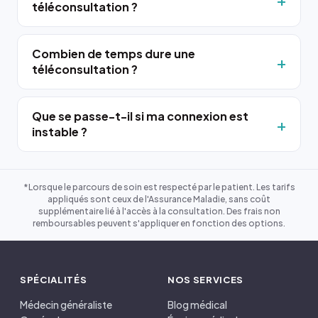
téléconsultation ?
Combien de temps dure une
téléconsultation ?
Que se passe-t-il si ma connexion est
instable ?
*Lorsque le parcours de soin est respecté par le patient. Les tarifs
appliqués sont ceux de l'Assurance Maladie, sans coût
supplémentaire lié à l'accès à la consultation. Des frais non
remboursables peuvent s'appliquer en fonction des options.
SPÉCIALITÉS
NOS SERVICES
Médecin généraliste
Blog médical