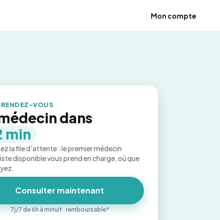
Mon compte
 RENDEZ-VOUS
médecin dans
2 min
ez la file d'attente : le premier médecin
iste disponible vous prend en charge, où que
oyez.
Consulter maintenant
7j/7 de 6h à minuit · remboursable*