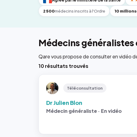
Agréé par le ministère de la Santé
★
2 500
médecins inscrits à l'Ordre
10 millions
Médecins généralistes 
Qare vous propose de consulter en vidéo de 6
10 résultats trouvés
Téléconsultation
Dr Julien Blon
Médecin généraliste · En vidéo