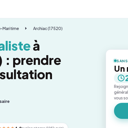
-Maritime
Archiac (17520)
liste
à
 : prendre
SANS
Un 
sultation
Rejoign
général
vous s
saire