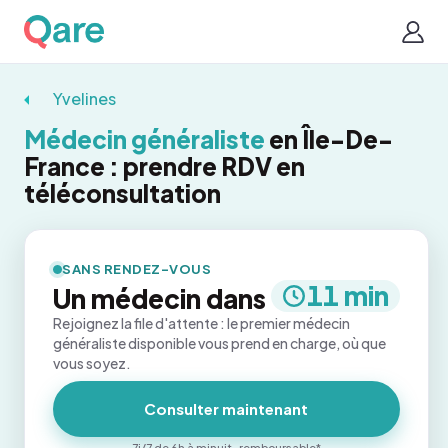
Yvelines
Médecin généraliste
en Île-De-
France : prendre RDV en
téléconsultation
SANS RENDEZ-VOUS
11 min
Un médecin dans
Rejoignez la file d'attente : le premier médecin
généraliste disponible vous prend en charge, où que
vous soyez.
Consulter maintenant
7j/7 de 6h à minuit · remboursable*