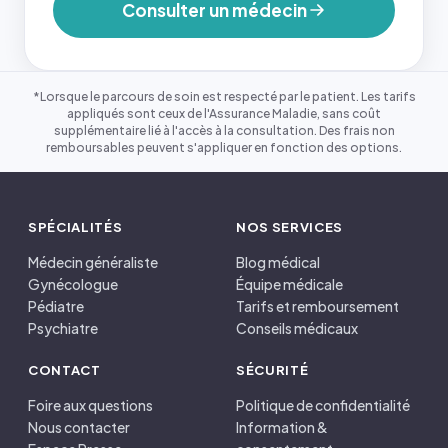
Consulter un médecin
*Lorsque le parcours de soin est respecté par le patient. Les tarifs
appliqués sont ceux de l'Assurance Maladie, sans coût
supplémentaire lié à l'accès à la consultation. Des frais non
remboursables peuvent s'appliquer en fonction des options.
SPÉCIALITÉS
NOS SERVICES
Médecin généraliste
Blog médical
Gynécologue
Équipe médicale
Pédiatre
Tarifs et remboursement
Psychiatre
Conseils médicaux
CONTACT
SÉCURITÉ
Foire aux questions
Politique de confidentialité
Nous contacter
Information &