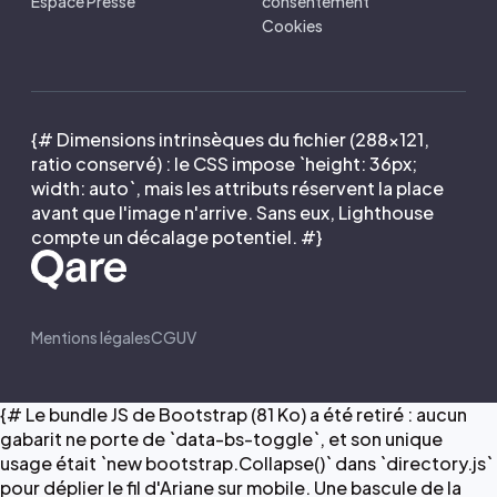
Espace Presse
consentement
Cookies
{# Dimensions intrinsèques du fichier (288×121,
ratio conservé) : le CSS impose `height: 36px;
width: auto`, mais les attributs réservent la place
avant que l'image n'arrive. Sans eux, Lighthouse
compte un décalage potentiel. #}
Mentions légales
CGUV
{# Le bundle JS de Bootstrap (81 Ko) a été retiré : aucun
gabarit ne porte de `data-bs-toggle`, et son unique
usage était `new bootstrap.Collapse()` dans `directory.js`
pour déplier le fil d'Ariane sur mobile. Une bascule de la