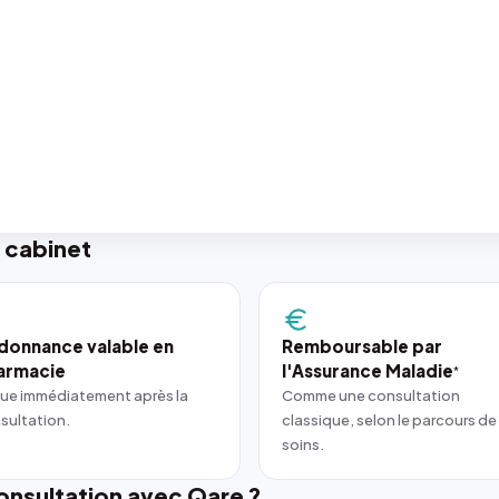
 cabinet
donnance valable en
Remboursable par
armacie
l'Assurance Maladie
*
ue immédiatement après la
Comme une consultation
sultation.
classique, selon le parcours de
soins.
nsultation avec Qare ?