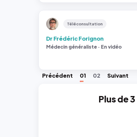
Téléconsultation
Dr Frédéric Forignon
Médecin généraliste · En vidéo
Préc
édent
01
02
Suiv
ant
Plus de 3