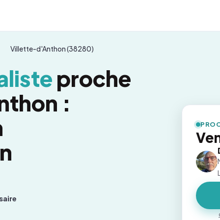
Villette-d'Anthon (38280)
liste
proche
nthon :
n
PROC
Ven
on
saire