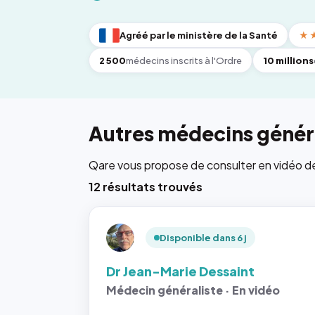
Agréé par le ministère de la Santé
★
2 500
médecins inscrits à l'Ordre
10 millions
Autres médecins généra
Qare vous propose de consulter en vidéo de 6
12 résultats trouvés
Disponible dans 6 j
Dr Jean-Marie Dessaint
Médecin généraliste · En vidéo