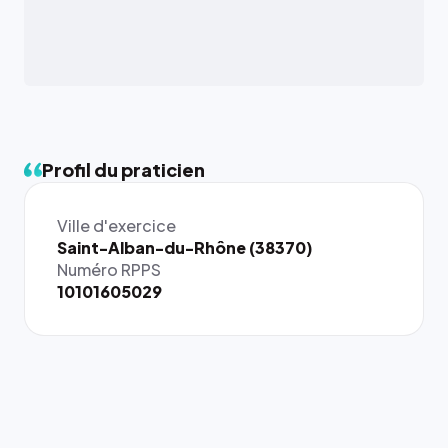
Profil du praticien
Ville d'exercice
{# 40×40
Saint-Alban-du-Rhône (38370)
: la taille
Numéro RPPS
rendue par
10101605029
`.profile-
picture`,
et un
rapport 1:1
qui reste
juste à
toutes les