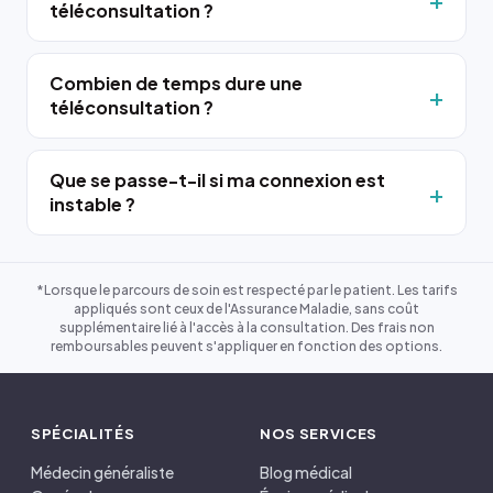
téléconsultation ?
Combien de temps dure une
téléconsultation ?
Que se passe-t-il si ma connexion est
instable ?
*Lorsque le parcours de soin est respecté par le patient. Les tarifs
appliqués sont ceux de l'Assurance Maladie, sans coût
supplémentaire lié à l'accès à la consultation. Des frais non
remboursables peuvent s'appliquer en fonction des options.
SPÉCIALITÉS
NOS SERVICES
Médecin généraliste
Blog médical