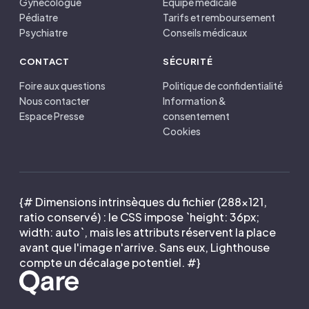
Gynécologue
Équipe médicale
Pédiatre
Tarifs et remboursement
Psychiatre
Conseils médicaux
CONTACT
SÉCURITÉ
Foire aux questions
Politique de confidentialité
Nous contacter
Information &
Espace Presse
consentement
Cookies
{# Dimensions intrinsèques du fichier (288×121,
ratio conservé) : le CSS impose `height: 36px;
width: auto`, mais les attributs réservent la place
avant que l'image n'arrive. Sans eux, Lighthouse
compte un décalage potentiel. #}