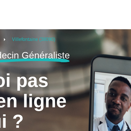
Villefontaine (38090)
ecin Généraliste
oi pas
en ligne
i ?