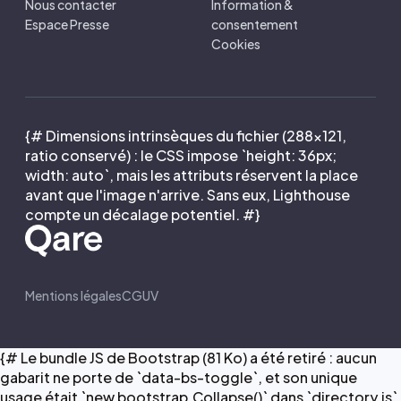
Nous contacter
Information &
Espace Presse
consentement
Cookies
{# Dimensions intrinsèques du fichier (288×121,
ratio conservé) : le CSS impose `height: 36px;
width: auto`, mais les attributs réservent la place
avant que l'image n'arrive. Sans eux, Lighthouse
compte un décalage potentiel. #}
Mentions légales
CGUV
{# Le bundle JS de Bootstrap (81 Ko) a été retiré : aucun
gabarit ne porte de `data-bs-toggle`, et son unique
usage était `new bootstrap.Collapse()` dans `directory.js`