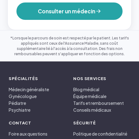
Consulter un médecin
*Lorsque le parcours de soin est respecté par le patient. Les tarifs
appliqués sont ceux de l'Assurance Maladie, sans coût
supplémentaire lié à l'accès à la consultation. Des frais non
remboursables peuvent s'appliquer en fonction des options.
SPÉCIALITÉS
NOS SERVICES
Médecin généraliste
Blog médical
Gynécologue
Équipe médicale
Pédiatre
Tarifs et remboursement
Psychiatre
Conseils médicaux
CONTACT
SÉCURITÉ
Foire aux questions
Politique de confidentialité