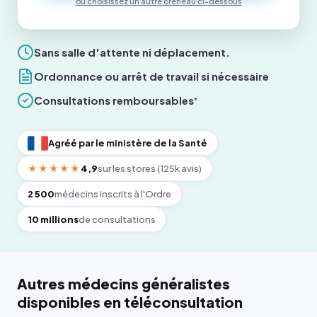
ou choisissez un autre créneau ci-dessous
Sans salle d'attente ni déplacement.
Ordonnance ou arrêt de travail si nécessaire
Consultations remboursables
*
Agréé par le ministère de la Santé
★★★★★
4,9
sur les stores (125k avis)
2 500
médecins inscrits à l'Ordre
10 millions
de consultations
Autres médecins généralistes
disponibles en téléconsultation