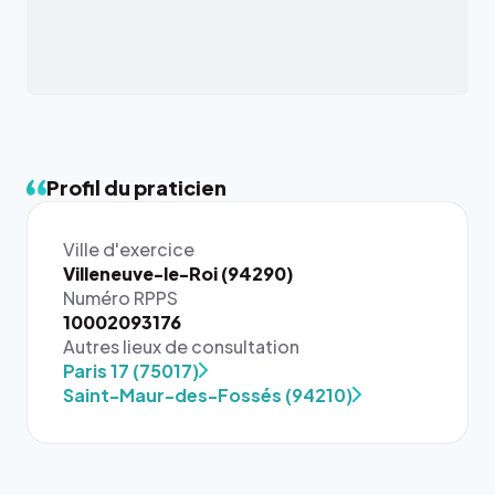
Profil du praticien
Ville d'exercice
Villeneuve-le-Roi (94290)
Numéro RPPS
10002093176
{# 40×40
Autres lieux de consultation
: la taille
Paris 17 (75017)
rendue par
Saint-Maur-des-Fossés (94210)
`.profile-
picture`,
et un
rapport 1:1