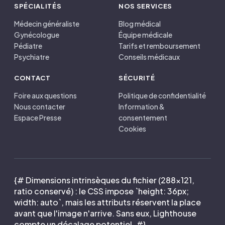
SPÉCIALITÉS
NOS SERVICES
Médecin généraliste
Blog médical
Gynécologue
Équipe médicale
Pédiatre
Tarifs et remboursement
Psychiatre
Conseils médicaux
CONTACT
SÉCURITÉ
Foire aux questions
Politique de confidentialité
Nous contacter
Information &
Espace Presse
consentement
Cookies
{# Dimensions intrinsèques du fichier (288×121,
ratio conservé) : le CSS impose `height: 36px;
width: auto`, mais les attributs réservent la place
avant que l'image n'arrive. Sans eux, Lighthouse
compte un décalage potentiel. #}