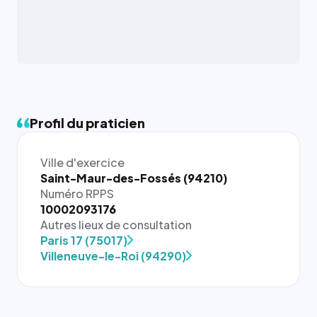
Profil du praticien
Ville d'exercice
Saint-Maur-des-Fossés (94210)
Numéro RPPS
10002093176
{# 40×40
Autres lieux de consultation
: la taille
Paris 17 (75017)
rendue par
Villeneuve-le-Roi (94290)
`.profile-
picture`,
et un
rapport 1:1