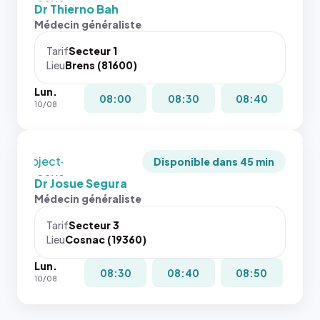
images de
fit: cover`.
et un
Dr Thierno Bah
l'annuaire
Sans ces
rapport 1:1
Médecin généraliste
dans ce
attributs
qui reste
cas. #}
le
juste à
Tarif
Secteur 1
navigateur
Lieu
Brens (81600)
toutes les
ne réserve
tailles
Lun.
pas la
puisque la
08:00
08:30
08:40
10/08
place, et
photo est
c'étaient
recadrée
les trois
en
dernières
`object-
Disponible dans 45 min
images de
fit: cover`.
Dr Josue Segura
l'annuaire
Sans ces
Médecin généraliste
dans ce
attributs
cas. #}
le
Tarif
Secteur 3
navigateur
Lieu
Cosnac (19360)
ne réserve
Lun.
pas la
08:30
08:40
08:50
10/08
place, et
c'étaient
les trois