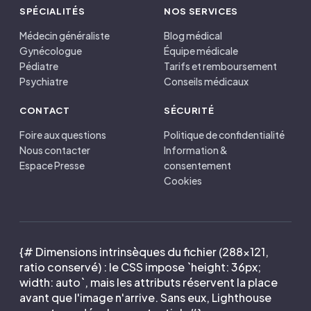
SPÉCIALITÉS
NOS SERVICES
Médecin généraliste
Blog médical
Gynécologue
Équipe médicale
Pédiatre
Tarifs et remboursement
Psychiatre
Conseils médicaux
CONTACT
SÉCURITÉ
Foire aux questions
Politique de confidentialité
Nous contacter
Information &
Espace Presse
consentement
Cookies
{# Dimensions intrinsèques du fichier (288×121,
ratio conservé) : le CSS impose `height: 36px;
width: auto`, mais les attributs réservent la place
avant que l'image n'arrive. Sans eux, Lighthouse