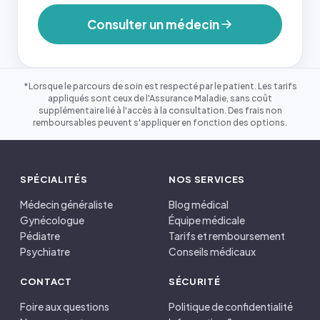
Consulter un médecin
*Lorsque le parcours de soin est respecté par le patient. Les tarifs
appliqués sont ceux de l'Assurance Maladie, sans coût
supplémentaire lié à l'accès à la consultation. Des frais non
remboursables peuvent s'appliquer en fonction des options.
SPÉCIALITÉS
NOS SERVICES
Médecin généraliste
Blog médical
Gynécologue
Équipe médicale
Pédiatre
Tarifs et remboursement
Psychiatre
Conseils médicaux
CONTACT
SÉCURITÉ
Foire aux questions
Politique de confidentialité