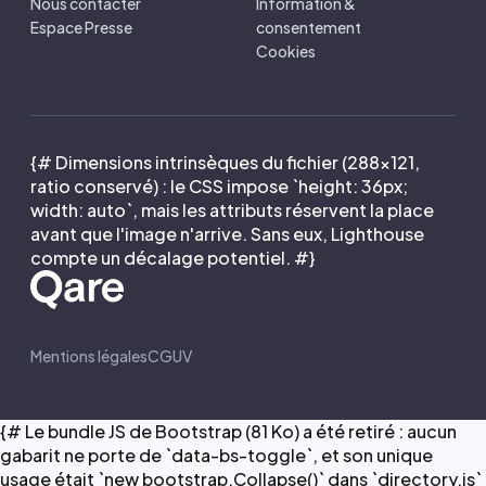
Nous contacter
Information &
Espace Presse
consentement
Cookies
{# Dimensions intrinsèques du fichier (288×121,
ratio conservé) : le CSS impose `height: 36px;
width: auto`, mais les attributs réservent la place
avant que l'image n'arrive. Sans eux, Lighthouse
compte un décalage potentiel. #}
Mentions légales
CGUV
{# Le bundle JS de Bootstrap (81 Ko) a été retiré : aucun
gabarit ne porte de `data-bs-toggle`, et son unique
usage était `new bootstrap.Collapse()` dans `directory.js`