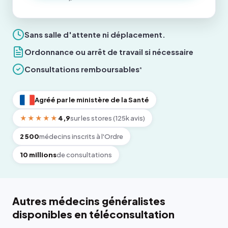
Sans salle d'attente ni déplacement.
Ordonnance ou arrêt de travail si nécessaire
Consultations remboursables
*
Agréé par le ministère de la Santé
★★★★★
4,9
sur les stores (125k avis)
2 500
médecins inscrits à l'Ordre
10 millions
de consultations
Autres médecins généralistes
disponibles en téléconsultation