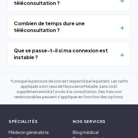
téléconsultation ?
Combien de temps dure une
téléconsultation ?
Que se passe-t-il si ma connexion est
instable ?
*Lorsque le parcours de soin est respecté par le patient. Les tarifs
appliqués sont ceux de l'Assurance Maladie, sans coût
supplémentaire lié à l'accès à la consultation. Des frais non
remboursables peuvent s'appliquer en fonction des options.
SPÉCIALITÉS
NOS SERVICES
Médecin généraliste
Blog médical