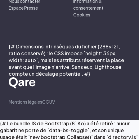
Nous contacter
Information &
Espace Presse
consentement
Cookies
{# Dimensions intrinsèques du fichier (288×121,
ratio conservé) : le CSS impose `height: 36px;
width: auto`, mais les attributs réservent la place
avant que l'image n'arrive. Sans eux, Lighthouse
compte un décalage potentiel. #}
Mentions légales
CGUV
{# Le bundle JS de Bootstrap (81 Ko) a été retiré : aucun
gabarit ne porte de `data-bs-toggle`, et son unique
usage était `new bootstrap.Collapse()` dans `directory.js`