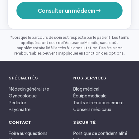
Consulter un médecin
*Lorsque le parcours de soin est respecté par le patient. Les tarifs
appliqués sont ceux de l'Assurance Maladie, sans coût
supplémentaire lié à l'accès à la consultation. Des frais non
remboursables peuvent s'appliquer en fonction des options.
SPÉCIALITÉS
NOS SERVICES
Médecin généraliste
Blog médical
Gynécologue
Équipe médicale
Pédiatre
Tarifs et remboursement
Psychiatre
Conseils médicaux
CONTACT
SÉCURITÉ
Foire aux questions
Politique de confidentialité