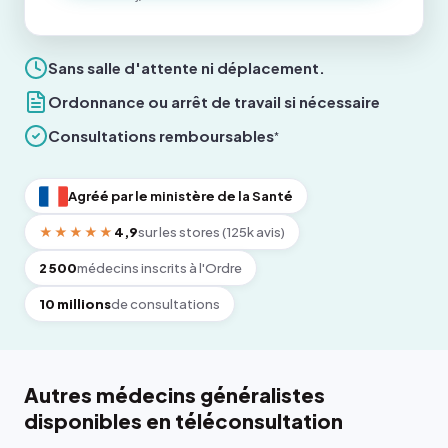
Sans salle d'attente ni déplacement.
Ordonnance ou arrêt de travail si nécessaire
Consultations remboursables
*
Agréé par le ministère de la Santé
★★★★★
4,9
sur les stores (125k avis)
2 500
médecins inscrits à l'Ordre
10 millions
de consultations
Autres médecins généralistes
disponibles en téléconsultation