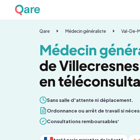
Qare
Médecin généraliste
Val-De-
Médecin généra
de Villecresne
en téléconsulta
Sans salle d'attente ni déplacement.
Ordonnance ou arrêt de travail si néces
Consultations remboursables
*