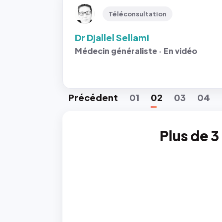
Téléconsultation
Dr Djallel Sellami
Médecin généraliste · En vidéo
Préc
édent
01
02
03
04
Plus de 3