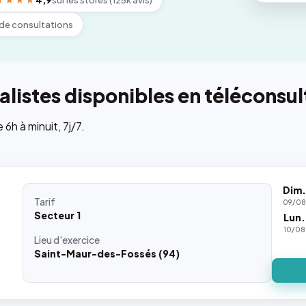
★★★★
4,9
sur les stores (125k avis)
de consultations
listes disponibles en téléconsul
h à minuit, 7j/7.
Dim.
Tarif
09/08
Secteur 1
Lun.
10/08
Lieu
d'exercice
Saint-Maur-des-Fossés (94)