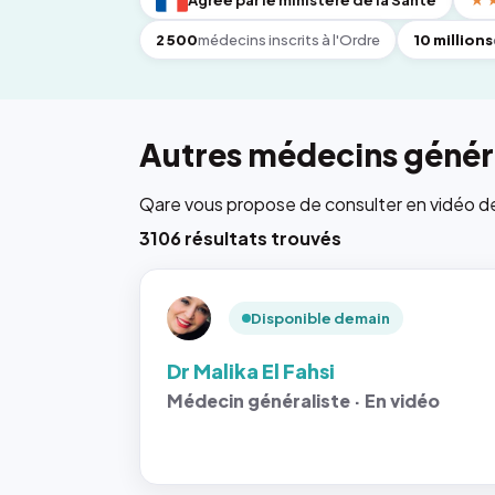
Agréé par le ministère de la Santé
★
2 500
médecins inscrits à l'Ordre
10 millions
Autres médecins généra
Qare vous propose de consulter en vidéo de 6
3106 résultats trouvés
Disponible demain
Dr Malika El Fahsi
Médecin généraliste · En vidéo