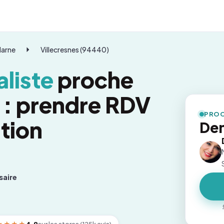
Marne
Villecresnes (94440)
liste
proche
s : prendre RDV
PROC
tion
Dem
saire