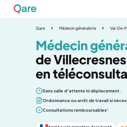
Qare
Médecin généraliste
Val-De-
Médecin généra
de Villecresne
en téléconsulta
Sans salle d'attente ni déplacement.
Ordonnance ou arrêt de travail si néces
Consultations remboursables
*