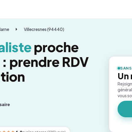
Marne
Villecresnes (94440)
liste
proche
s : prendre RDV
SANS
tion
Un 
Rejoign
général
vous s
saire