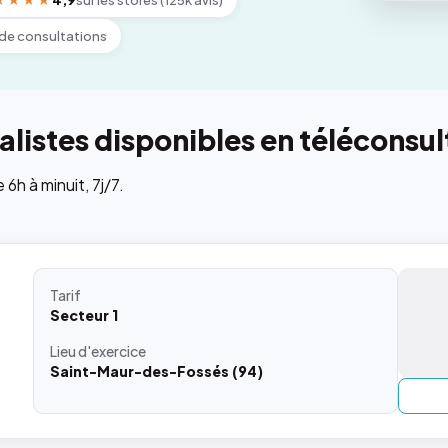
★★★★
4,9
sur les stores (125k avis)
de consultations
listes disponibles en téléconsul
h à minuit, 7j/7.
Tarif
Secteur 1
Lieu
d'exercice
Saint-Maur-des-Fossés (94)