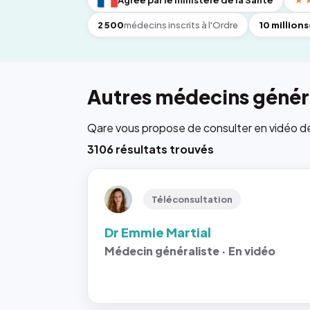
Agréé par le ministère de la Santé
★
2 500
médecins inscrits à l'Ordre
10 millions
Autres médecins généra
Qare vous propose de consulter en vidéo de 6
3106 résultats trouvés
Téléconsultation
Dr Emmie Martial
Médecin généraliste · En vidéo