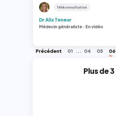
Téléconsultation
Dr Alix Teneur
Médecin généraliste · En vidéo
Préc
édent
01
04
05
06
...
Plus de 3