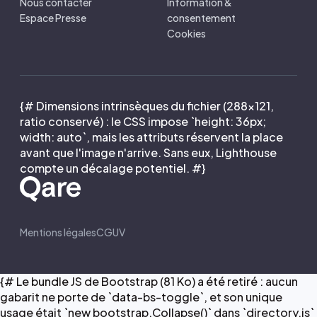
Nous contacter
Information &
Espace Presse
consentement
Cookies
{# Dimensions intrinsèques du fichier (288×121,
ratio conservé) : le CSS impose `height: 36px;
width: auto`, mais les attributs réservent la place
avant que l'image n'arrive. Sans eux, Lighthouse
compte un décalage potentiel. #}
Mentions légales
CGUV
{# Le bundle JS de Bootstrap (81 Ko) a été retiré : aucun
gabarit ne porte de `data-bs-toggle`, et son unique
usage était `new bootstrap.Collapse()` dans `directory.js`