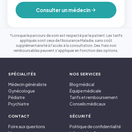
Consulter un médecin
*Lorsque le parcours de soin est respecté par le patient. Les tarifs
appliqués sont ceux de l'Assurance Maladie, sans coût
supplémentaire lié à l'accès à la consultation. Des frais non
remboursables peuvent s'appliquer en fonction des options.
SPÉCIALITÉS
NOS SERVICES
Médecin généraliste
Blog médical
Gynécologue
Équipe médicale
Pédiatre
Tarifs et remboursement
Psychiatre
Conseils médicaux
CONTACT
SÉCURITÉ
Foire aux questions
Politique de confidentialité