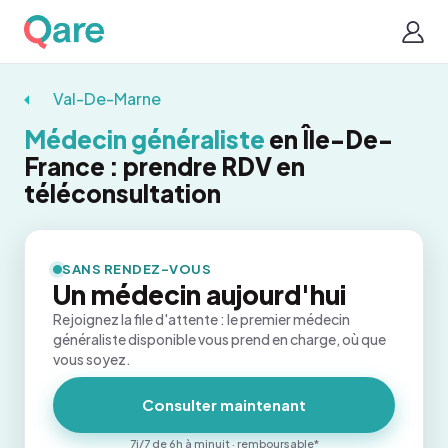
Val-De-Marne
Médecin généraliste
en Île-De-
France : prendre RDV en
téléconsultation
SANS RENDEZ-VOUS
Un médecin aujourd'hui
Rejoignez la file d'attente : le premier médecin
généraliste disponible vous prend en charge, où que
vous soyez.
Consulter maintenant
7j/7 de 6h à minuit · remboursable*