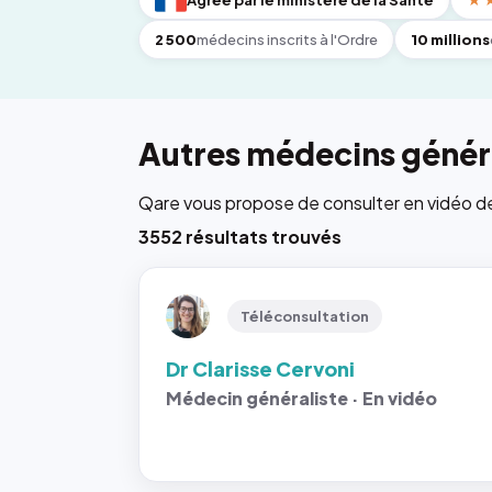
Agréé par le ministère de la Santé
★
2 500
médecins inscrits à l'Ordre
10 millions
Autres médecins généra
Qare vous propose de consulter en vidéo de 6
3552 résultats trouvés
Téléconsultation
Dr Clarisse Cervoni
Médecin généraliste · En vidéo