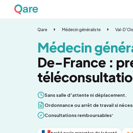
Qare
Médecin généraliste
Val-D'Oi
Médecin généra
De-France : pr
téléconsultati
Sans salle d'attente ni déplacement.
Ordonnance ou arrêt de travail si néces
Consultations remboursables
*