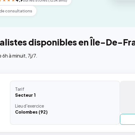
★★★★
4,9
sur les stores (125k avis)
de consultations
listes disponibles en Île-De-Fr
h à minuit, 7j/7.
Tarif
Secteur 1
Lieu
d'exercice
Colombes (92)