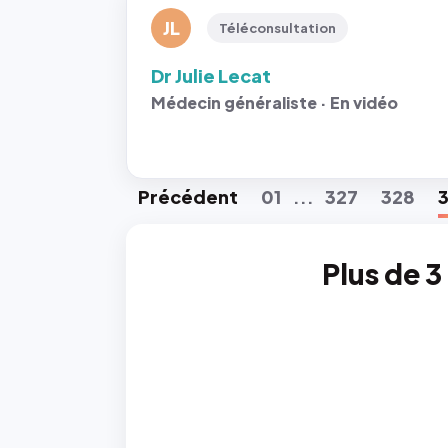
JL
Téléconsultation
Dr Julie Lecat
Médecin généraliste · En vidéo
Préc
édent
01
327
328
...
Plus de 3