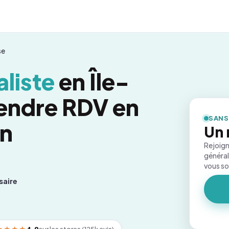
se
liste
en Île-
endre RDV en
SANS
on
Un 
Rejoign
général
vous s
saire