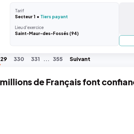
Tarif
Secteur 1
Tiers payant
Lieu
d'exercice
Saint-Maur-des-Fossés (94)
329
330
331
355
Suiv
ant
...
 millions de Français font confia