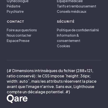
Gynécologue
Équipe médicale
Pédiatre
Tarifs et remboursement
Psychiatre
Conseils médicaux
CONTACT
SÉCURITÉ
Foire aux questions
Politique de confidentialité
Nous contacter
Information &
Espace Presse
consentement
Cookies
{# Dimensions intrinsèques du fichier (288×121,
ratio conservé) : le CSS impose `height: 36px;
width: auto`, mais les attributs réservent la place
avant que l'image n'arrive. Sans eux, Lighthouse
compte un décalage potentiel. #}