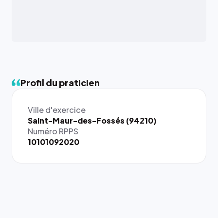
Profil du praticien
Ville d'exercice
{# 40×40
Saint-Maur-des-Fossés (94210)
: la taille
Numéro RPPS
rendue par
10101092020
`.profile-
picture`,
et un
rapport 1:1
qui reste
juste à
toutes les