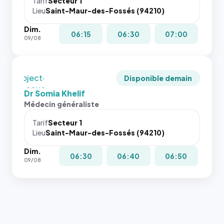
juste à
Tarif
Secteur 1
navigateur
Lieu
Saint-Maur-des-Fossés (94210)
toutes les
ne réserve
tailles
Dim.
pas la
puisque la
06:15
06:30
07:00
09/08
place, et
photo est
c'étaient
recadrée
les trois
en
dernières
`object-
Disponible demain
images de
fit: cover`.
Dr Somia Khelif
l'annuaire
Sans ces
Médecin généraliste
dans ce
attributs
cas. #}
le
Tarif
Secteur 1
navigateur
Lieu
Saint-Maur-des-Fossés (94210)
ne réserve
Dim.
pas la
06:30
06:40
06:50
09/08
place, et
c'étaient
les trois
dernières
images de
l'annuaire