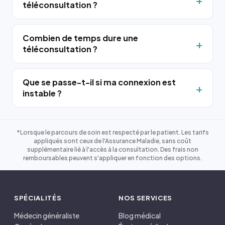
téléconsultation ?
Combien de temps dure une
téléconsultation ?
Que se passe-t-il si ma connexion est
instable ?
*Lorsque le parcours de soin est respecté par le patient. Les tarifs
appliqués sont ceux de l'Assurance Maladie, sans coût
supplémentaire lié à l'accès à la consultation. Des frais non
remboursables peuvent s'appliquer en fonction des options.
SPÉCIALITÉS
NOS SERVICES
Médecin généraliste
Blog médical