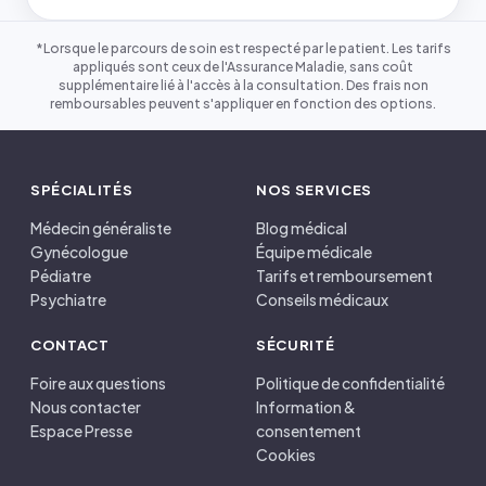
*Lorsque le parcours de soin est respecté par le patient. Les tarifs
appliqués sont ceux de l'Assurance Maladie, sans coût
supplémentaire lié à l'accès à la consultation. Des frais non
remboursables peuvent s'appliquer en fonction des options.
SPÉCIALITÉS
NOS SERVICES
Médecin généraliste
Blog médical
Gynécologue
Équipe médicale
Pédiatre
Tarifs et remboursement
Psychiatre
Conseils médicaux
CONTACT
SÉCURITÉ
Foire aux questions
Politique de confidentialité
Nous contacter
Information &
Espace Presse
consentement
Cookies