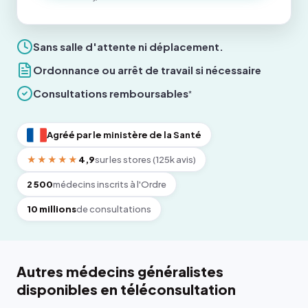
Sans salle d'attente ni déplacement.
Ordonnance ou arrêt de travail si nécessaire
Consultations remboursables
*
Agréé par le ministère de la Santé
★★★★★
4,9
sur les stores (125k avis)
2 500
médecins inscrits à l'Ordre
10 millions
de consultations
Autres médecins généralistes
disponibles en téléconsultation