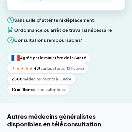
Sans salle d'attente ni déplacement.
Ordonnance ou arrêt de travail si nécessaire
Consultations remboursables
*
Agréé par le ministère de la Santé
★★★★★
4,9
sur les stores (125k avis)
2 500
médecins inscrits à l'Ordre
10 millions
de consultations
Autres médecins généralistes
disponibles en téléconsultation