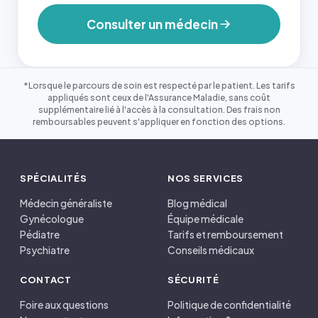
Consulter un médecin
*Lorsque le parcours de soin est respecté par le patient. Les tarifs
appliqués sont ceux de l'Assurance Maladie, sans coût
supplémentaire lié à l'accès à la consultation. Des frais non
remboursables peuvent s'appliquer en fonction des options.
SPÉCIALITÉS
NOS SERVICES
Médecin généraliste
Blog médical
Gynécologue
Équipe médicale
Pédiatre
Tarifs et remboursement
Psychiatre
Conseils médicaux
CONTACT
SÉCURITÉ
Foire aux questions
Politique de confidentialité