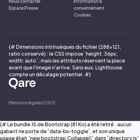
Nous contacter
Information &
Espace Presse
consentement
Cookies
{# Dimensions intrinsèques du fichier (288×121,
ratio conservé) : le CSS impose `height: 36px;
width: auto`, mais les attributs réservent la place
avant que l'image n'arrive. Sans eux, Lighthouse
compte un décalage potentiel. #}
Mentions légales
CGUV
{# Le bundle JS de Bootstrap (81 Ko) a été retiré : aucun
gabarit ne porte de `data-bs-toggle`, et son unique
usage était `new bootstrap.Collapse()` dans `directory.js`