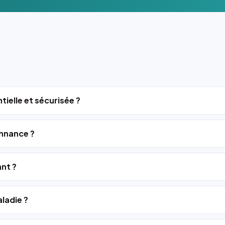
tielle et sécurisée ?
nnance ?
ant ?
ladie ?