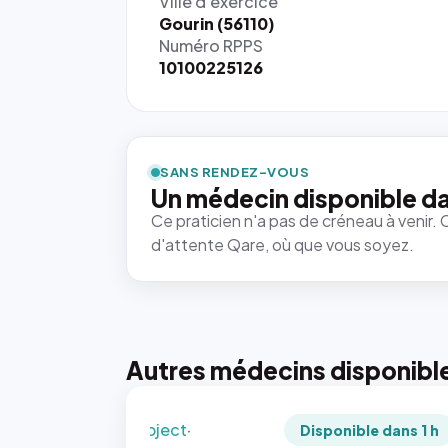
Ville d'exercice
Gourin (56110)
Numéro RPPS
10100225126
{# 40×40
: la taille
rendue par
`.profile-
SANS RENDEZ-VOUS
picture`,
Un médecin disponible d
et un
Ce praticien n'a pas de créneau à venir. 
rapport 1:1
d'attente Qare, où que vous soyez.
qui reste
juste à
toutes les
tailles
puisque la
photo est
Autres médecins disponibl
recadrée
en
`object-
Disponible dans 1 h