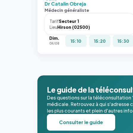
fit: cover`.
Dr Catalin Obreja
Sans ces
Médecin généraliste
attributs
le
Tarif
Secteur 1
navigateur
Lieu
Hirson (02500)
ne réserve
Dim.
pas la
15:10
15:20
15:30
09/08
place, et
c'étaient
les trois
dernières
images de
l'annuaire
dans ce
Le guide de la téléconsu
cas. #}
Des questions sur la téléconsultation 
médicale. Retrouvez à qui s'adresse ce
les plus courants et plein d'autres inf
Consulter le guide