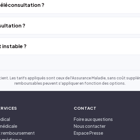
 téléconsultation ?
ultation ?
 instable ?
ient. Les tarifs appliqués sont ceux de l'Assurance Maladie, sans coût suppléme
remboursables peuvent s'appliquer en fonction des options.
ERVICES
CONTACT
dical
Foire aux questions
médicale
Nous contacter
et remboursement
Espace Presse
s médicaux