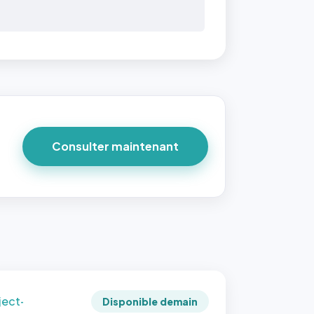
 40×40
taille
due par
ofile-
ture`,
Consulter maintenant
un
ort 1:1
 reste
e à
tes les
les
sque la
to est
adrée
ject-
Disponible demain