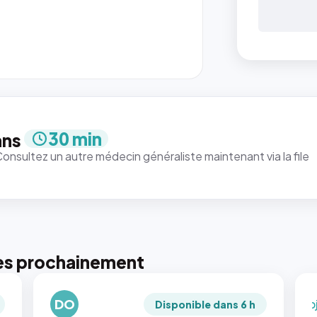
{#
: la 
ren
`.pr
pic
30 min
ans
et 
Consultez un autre médecin généraliste maintenant via la file
rapp
qui
just
tou
tail
pui
pho
es prochainement
rec
en
DO
`ob
Disponible dans 6 h