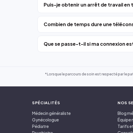
Puis-je obtenir un arrêt de travail en
Combien de temps dure une télécons
Que se passe-t-il si ma connexion est
*Lorsque le parcours de soin est respecté par le pat
SPÉCIALITÉS
NOS S
Médecin généraliste
Blog mé
Gynécologue
Équipe 
Pédiatre
Tarifs 
Psychiatre
Conseil