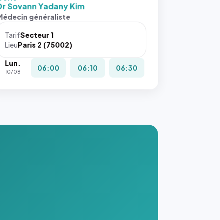
 cover`.
Dr Sovann Yadany Kim
s ces
Médecin généraliste
ributs
Tarif
Secteur 1
igateur
Lieu
Paris 2 (75002)
réserve
Lun.
la
06:00
06:10
06:30
10/08
ce, et
taient
trois
nières
ges de
nnuaire
s ce
. #}