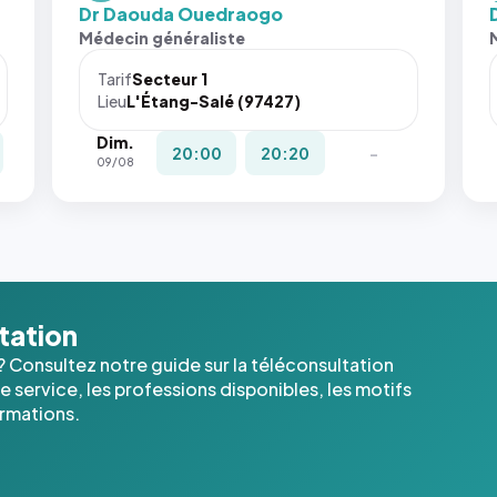
fit:
Dr Daouda Ouedraogo
San
Médecin généraliste
att
le
Tarif
Secteur 1
nav
Lieu
L'Étang-Salé (97427)
ne 
Dim.
pas 
20:00
20:20
-
09/08
pla
c'é
les 
der
ima
l'a
dan
ltation
cas
? Consultez notre guide sur la téléconsultation
 service, les professions disponibles, les motifs
ormations.