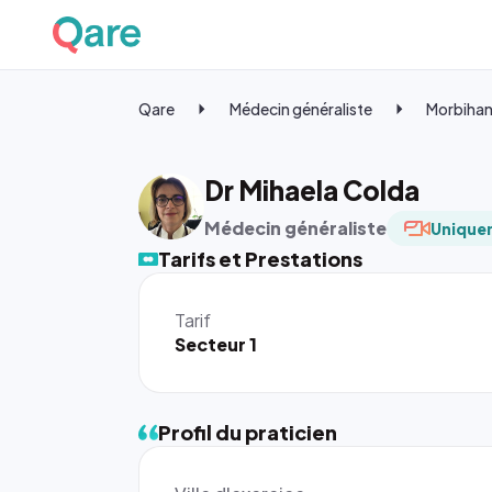
Qare
Médecin généraliste
Morbiha
Dr Mihaela Colda
Médecin généraliste
Uniquem
Tarifs et Prestations
Tarif
Secteur 1
Profil du praticien