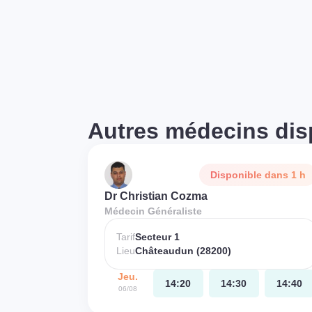
Autres médecins dis
Disponible dans 1 h
Dr Christian Cozma
Médecin Généraliste
Tarif
Secteur 1
Lieu
Châteaudun (28200)
Jeu.
14:20
14:30
14:40
06/08