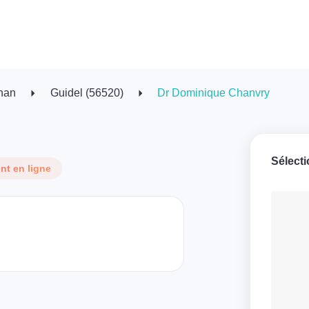
han
Guidel (56520)
Dr Dominique Chanvry
Sélect
t en ligne