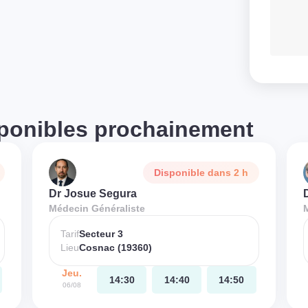
ponibles prochainement
Disponible dans 2 h
Dr Josue Segura
Médecin Généraliste
Tarif
Secteur 3
Lieu
Cosnac (19360)
Jeu.
14:30
14:40
14:50
06/08