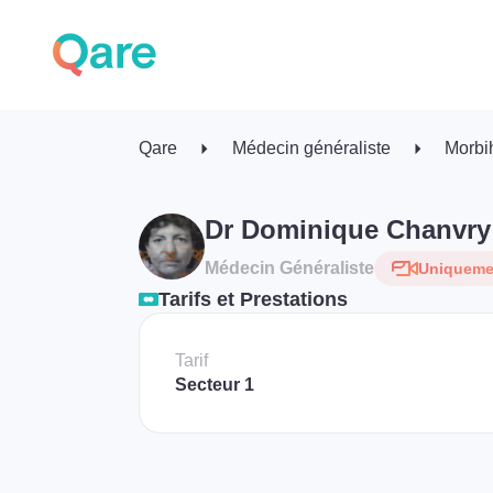
Qare
Médecin généraliste
Morbi
Dr Dominique Chanvry
Médecin Généraliste
Uniquemen
Tarifs et Prestations
Tarif
Secteur 1