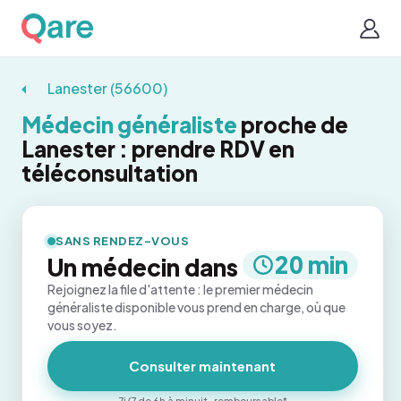
Lanester (56600)
Médecin généraliste
proche de
Lanester : prendre RDV en
téléconsultation
SANS RENDEZ-VOUS
20 min
Un médecin dans
Rejoignez la file d'attente : le premier médecin
généraliste disponible vous prend en charge, où que
vous soyez.
Consulter maintenant
7j/7 de 6h à minuit · remboursable*