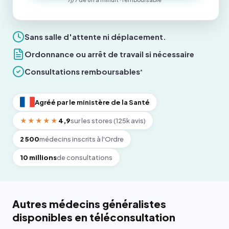
Sans salle d'attente ni déplacement.
Ordonnance ou arrêt de travail si nécessaire
Consultations remboursables
*
Agréé par le ministère de la Santé
★★★★★
4,9
sur les stores (125k avis)
2 500
médecins inscrits à l'Ordre
10 millions
de consultations
Autres médecins généralistes
disponibles en téléconsultation