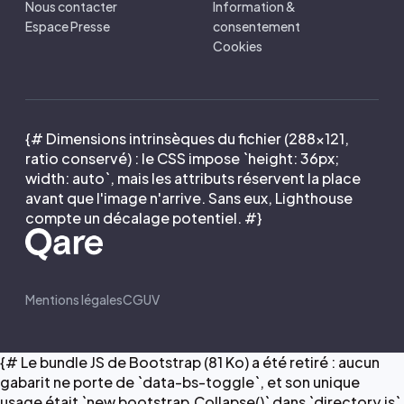
Nous contacter
Information &
Espace Presse
consentement
Cookies
{# Dimensions intrinsèques du fichier (288×121,
ratio conservé) : le CSS impose `height: 36px;
width: auto`, mais les attributs réservent la place
avant que l'image n'arrive. Sans eux, Lighthouse
compte un décalage potentiel. #}
Mentions légales
CGUV
{# Le bundle JS de Bootstrap (81 Ko) a été retiré : aucun
gabarit ne porte de `data-bs-toggle`, et son unique
usage était `new bootstrap.Collapse()` dans `directory.js`