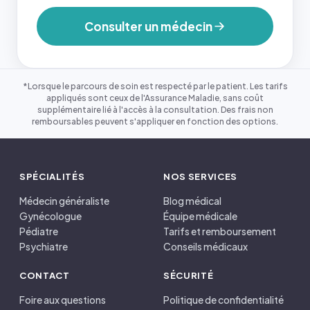
Consulter un médecin
*Lorsque le parcours de soin est respecté par le patient. Les tarifs
appliqués sont ceux de l'Assurance Maladie, sans coût
supplémentaire lié à l'accès à la consultation. Des frais non
remboursables peuvent s'appliquer en fonction des options.
SPÉCIALITÉS
NOS SERVICES
Médecin généraliste
Blog médical
Gynécologue
Équipe médicale
Pédiatre
Tarifs et remboursement
Psychiatre
Conseils médicaux
CONTACT
SÉCURITÉ
Foire aux questions
Politique de confidentialité