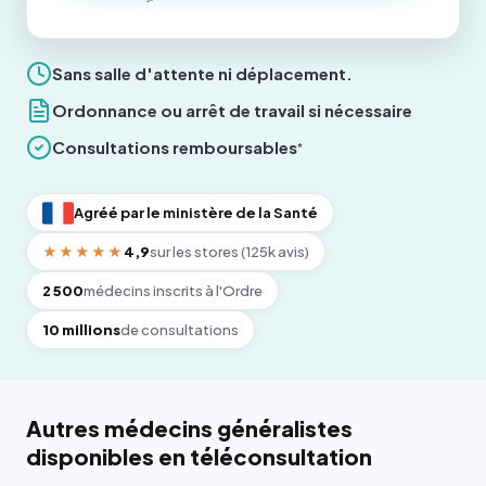
Sans salle d'attente ni déplacement.
Ordonnance ou arrêt de travail si nécessaire
Consultations remboursables
*
Agréé par le ministère de la Santé
★★★★★
4,9
sur les stores (125k avis)
2 500
médecins inscrits à l'Ordre
10 millions
de consultations
Autres médecins généralistes
disponibles en téléconsultation