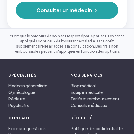
Consulter un médecin
*Lorsque le parcours de soin est respecté par le patient. Les tarifs
appliqués sont ceux de l'Assurance Maladie, sans coût
supplémentaire lié à l'accès à la consultation. Des frais non
remboursables peuvent s'appliquer en fonction des options.
SPÉCIALITÉS
NOS SERVICES
Médecin généraliste
Blog médical
Gynécologue
Équipe médicale
Pédiatre
Tarifs et remboursement
Psychiatre
Conseils médicaux
CONTACT
SÉCURITÉ
Foire aux questions
Politique de confidentialité