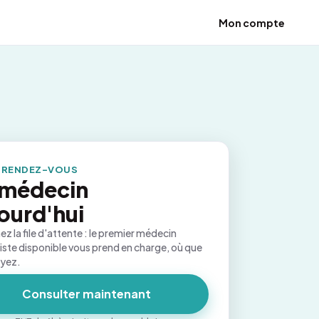
Mon compte
 RENDEZ-VOUS
 médecin
ourd'hui
ez la file d'attente : le premier médecin
iste disponible vous prend en charge, où que
oyez.
Consulter maintenant