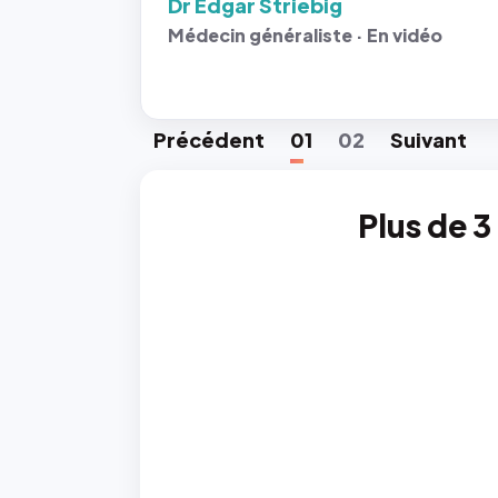
Dr Edgar Striebig
Médecin généraliste · En vidéo
Préc
édent
01
02
Suiv
ant
Plus de 3