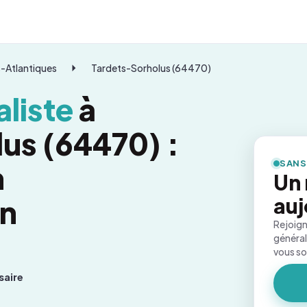
-Atlantiques
Tardets-Sorholus (64470)
liste
à
us (64470) :
SANS
n
Un
on
auj
Rejoign
général
vous s
saire