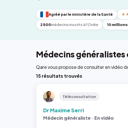
Agréé par le ministère de la Santé
★
2 500
médecins inscrits à l'Ordre
10 millions
Médecins généralistes 
Qare vous propose de consulter en vidéo de 6
15 résultats trouvés
Téléconsultation
Dr Maxime Serri
Médecin généraliste · En vidéo