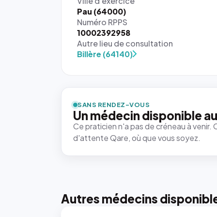
Ville d'exercice
Pau (64000)
Numéro RPPS
10002392958
Autre lieu de consultation
Billère (64140)
{# 40×40
: la taille
rendue par
`.profile-
SANS RENDEZ-VOUS
picture`,
Un médecin disponible au
et un
Ce praticien n'a pas de créneau à venir. 
rapport 1:1
d'attente Qare, où que vous soyez.
qui reste
juste à
toutes les
tailles
puisque la
photo est
Autres médecins disponibl
recadrée
en