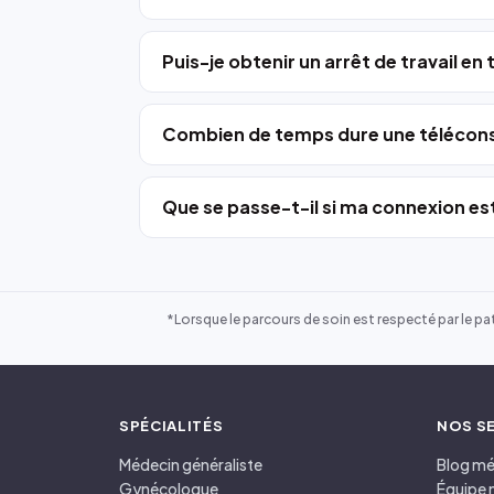
Puis-je obtenir un arrêt de travail en
Combien de temps dure une télécons
Que se passe-t-il si ma connexion est
*Lorsque le parcours de soin est respecté par le pat
SPÉCIALITÉS
NOS S
Médecin généraliste
Blog mé
Gynécologue
Équipe 