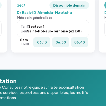
`object-
Disponible demain
fit: cover`.
Dr Essivi D'Almeida-Nzotcha
Sans ces
Médecin généraliste
attributs
le
Tarif
Secteur 1
navigateur
Lieu
Saint-Pol-sur-Ternoise (62130)
ne réserve
Sam.
pas la
06:10
06:30
06:40
08/08
place, et
c'étaient
les trois
dernières
images de
l'annuaire
dans ce
ltation
cas. #}
? Consultez notre guide sur la téléconsultation
 service, les professions disponibles, les motifs
ormations.