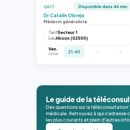
`object-
Disponible dans 46 min
fit: cover`.
Dr Catalin Obreja
Sans ces
Médecin généraliste
attributs
le
Tarif
Secteur 1
navigateur
Lieu
Hirson (02500)
ne réserve
Ven.
pas la
21:40
-
-
07/08
place, et
c'étaient
les trois
dernières
images de
l'annuaire
dans ce
Le guide de la téléconsu
cas. #}
Des questions sur la téléconsultation 
médicale. Retrouvez à qui s'adresse ce
les plus courants et plein d'autres inf