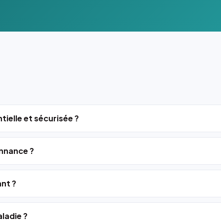
tielle et sécurisée ?
nnance ?
ant ?
ladie ?