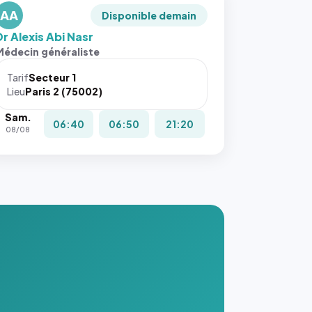
AA
Disponible demain
Dr Alexis Abi Nasr
Médecin généraliste
Tarif
Secteur 1
Lieu
Paris 2 (75002)
Sam.
06:40
06:50
21:20
08/08