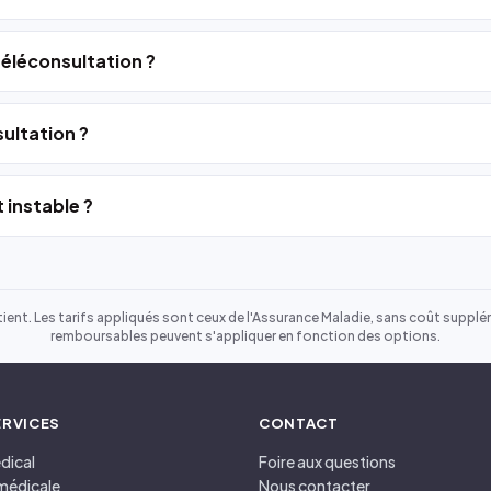
 téléconsultation ?
ultation ?
 instable ?
ient. Les tarifs appliqués sont ceux de l'Assurance Maladie, sans coût suppléme
remboursables peuvent s'appliquer en fonction des options.
ERVICES
CONTACT
dical
Foire aux questions
médicale
Nous contacter