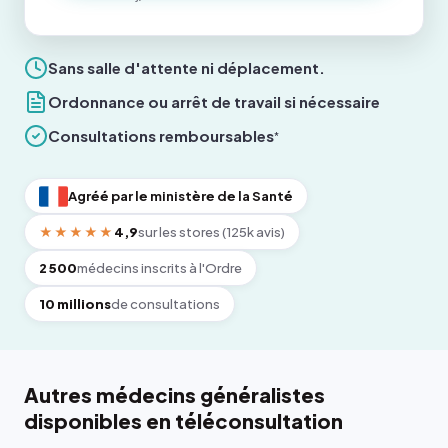
Sans salle d'attente ni déplacement.
Ordonnance ou arrêt de travail si nécessaire
Consultations remboursables
*
Agréé par le ministère de la Santé
★★★★★
4,9
sur les stores (125k avis)
2 500
médecins inscrits à l'Ordre
10 millions
de consultations
Autres médecins généralistes
disponibles en téléconsultation