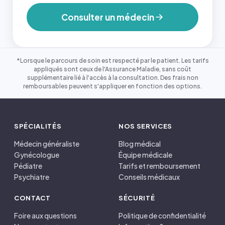
Consulter un médecin
*Lorsque le parcours de soin est respecté par le patient. Les tarifs
appliqués sont ceux de l'Assurance Maladie, sans coût
supplémentaire lié à l'accès à la consultation. Des frais non
remboursables peuvent s'appliquer en fonction des options.
SPÉCIALITÉS
NOS SERVICES
Médecin généraliste
Blog médical
Gynécologue
Équipe médicale
Pédiatre
Tarifs et remboursement
Psychiatre
Conseils médicaux
CONTACT
SÉCURITÉ
Foire aux questions
Politique de confidentialité