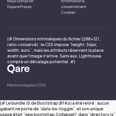
Nous contacter
Information &
Espace Presse
consentement
Cookies
{# Dimensions intrinsèques du fichier (288×121,
ratio conservé) : le CSS impose `height: 36px;
width: auto`, mais les attributs réservent la place
avant que l'image n'arrive. Sans eux, Lighthouse
compte un décalage potentiel. #}
Mentions légales
CGUV
{# Le bundle JS de Bootstrap (81 Ko) a été retiré : aucun
gabarit ne porte de `data-bs-toggle`, et son unique
usage était `new bootstrap.Collapse()` dans `directory.js`