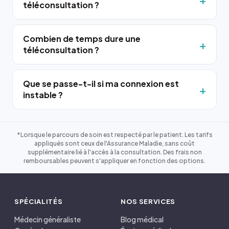
téléconsultation ?
Combien de temps dure une
téléconsultation ?
Que se passe-t-il si ma connexion est
instable ?
*Lorsque le parcours de soin est respecté par le patient. Les tarifs
appliqués sont ceux de l'Assurance Maladie, sans coût
supplémentaire lié à l'accès à la consultation. Des frais non
remboursables peuvent s'appliquer en fonction des options.
SPÉCIALITÉS
NOS SERVICES
Médecin généraliste
Blog médical