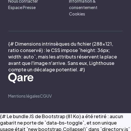
Nous contacter
Information &
Espace Presse
consentement
Cookies
{# Dimensions intrinsèques du fichier (288×121,
ratio conservé) : le CSS impose `height: 36px;
width: auto`, mais les attributs réservent la place
avant que l'image n'arrive. Sans eux, Lighthouse
compte un décalage potentiel. #}
Mentions légales
CGUV
{# Le bundle JS de Bootstrap (81 Ko) a été retiré : aucun
gabarit ne porte de `data-bs-toggle`, et son unique
usage était `new bootstrap.Collapse()` dans `directory.js`