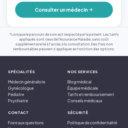
Consulter un médecin
*Lorsque le parcours de soin est respecté par le patient. Les tarifs
appliqués sont ceux de l'Assurance Maladie, sans coût
supplémentaire lié à l'accès à la consultation. Des frais non
remboursables peuvent s'appliquer en fonction des options.
SPÉCIALITÉS
NOS SERVICES
Médecin généraliste
Blog médical
Gynécologue
Équipe médicale
Pédiatre
Tarifs et remboursement
Psychiatre
Conseils médicaux
CONTACT
SÉCURITÉ
Foire aux questions
Politique de confidentialité