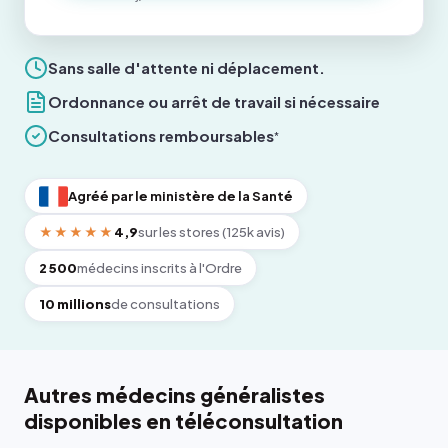
Sans salle d'attente ni déplacement.
Ordonnance ou arrêt de travail si nécessaire
Consultations remboursables
*
Agréé par le ministère de la Santé
★★★★★
4,9
sur les stores (125k avis)
2 500
médecins inscrits à l'Ordre
10 millions
de consultations
Autres médecins généralistes
disponibles en téléconsultation