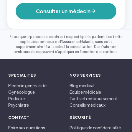
Consulter un médecin
*Lorsque le parcours de soin est respecté par le patient. Les tarifs
appliqués sont ceux de l'Assurance Maladie, sans coût
supplémentaire lié à l'accès à la consultation. Des frais non
remboursables peuvent s'appliquer en fonction des options.
SPÉCIALITÉS
NOS SERVICES
Médecin généraliste
Blog médical
Gynécologue
Équipe médicale
Pédiatre
Tarifs et remboursement
Psychiatre
Conseils médicaux
CONTACT
SÉCURITÉ
Foire aux questions
Politique de confidentialité