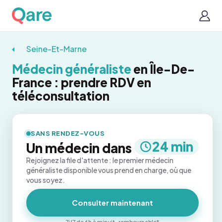
Seine-Et-Marne
Médecin généraliste
en Île-De-
France : prendre RDV en
téléconsultation
SANS RENDEZ-VOUS
24 min
Un médecin dans
Rejoignez la file d'attente : le premier médecin
généraliste disponible vous prend en charge, où que
vous soyez.
Consulter maintenant
7j/7 de 6h à minuit · remboursable*