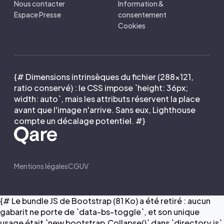
Nous contacter
Information &
Espace Presse
consentement
Cookies
{# Dimensions intrinsèques du fichier (288×121,
ratio conservé) : le CSS impose `height: 36px;
width: auto`, mais les attributs réservent la place
avant que l'image n'arrive. Sans eux, Lighthouse
compte un décalage potentiel. #}
Mentions légales
CGUV
{# Le bundle JS de Bootstrap (81 Ko) a été retiré : aucun
gabarit ne porte de `data-bs-toggle`, et son unique
usage était `new bootstrap.Collapse()` dans `directory.js`