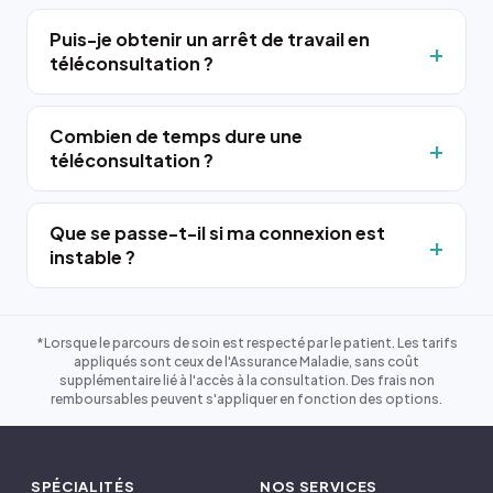
Puis-je obtenir un arrêt de travail en
téléconsultation ?
Combien de temps dure une
téléconsultation ?
Que se passe-t-il si ma connexion est
instable ?
*Lorsque le parcours de soin est respecté par le patient. Les tarifs
appliqués sont ceux de l'Assurance Maladie, sans coût
supplémentaire lié à l'accès à la consultation. Des frais non
remboursables peuvent s'appliquer en fonction des options.
SPÉCIALITÉS
NOS SERVICES