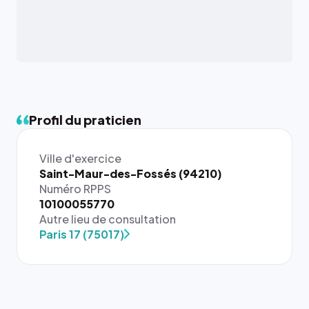
Profil du praticien
Ville d'exercice
Saint-Maur-des-Fossés (94210)
Numéro RPPS
{# 40×40
10100055770
: la taille
Autre lieu de consultation
rendue par
Paris 17 (75017)
`.profile-
picture`,
et un
rapport 1:1
qui reste