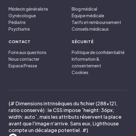
Médecin généraliste
Blog médical
Gynécologue
Équipe médicale
Pédiatre
Tarifs et remboursement
Psychiatre
Conseils médicaux
CONTACT
SÉCURITÉ
Foire aux questions
Politique de confidentialité
Nous contacter
Information &
Espace Presse
consentement
Cookies
{# Dimensions intrinsèques du fichier (288×121,
ratio conservé) : le CSS impose `height: 36px;
width: auto`, mais les attributs réservent la place
avant que l'image n'arrive. Sans eux, Lighthouse
compte un décalage potentiel. #}