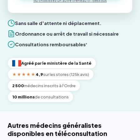
ou choisissez un autre créneau ci-dessous
Sans salle d'attente ni déplacement.
Ordonnance ou arrêt de travail si nécessaire
Consultations remboursables
*
Agréé par le ministère de la Santé
★★★★★
4,9
sur les stores (125k avis)
2 500
médecins inscrits à l'Ordre
10 millions
de consultations
Autres médecins généralistes
disponibles en téléconsultation