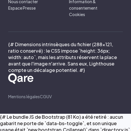
Nous contacter
Information &
Espace Presse
consentement
Cookies
{# Dimensions intrinsèques du fichier (288×121,
ratio conservé) : le CSS impose `height: 36px;
width: auto`, mais les attributs réservent la place
avant que l'image n'arrive. Sans eux, Lighthouse
compte un décalage potentiel. #}
Mentions légales
CGUV
{# Le bundle JS de Bootstrap (81 Ko) a été retiré : aucun
gabarit ne porte de `data-bs-toggle`, et son unique
usage était `new bootstrap.Collapse()` dans `directory.js`