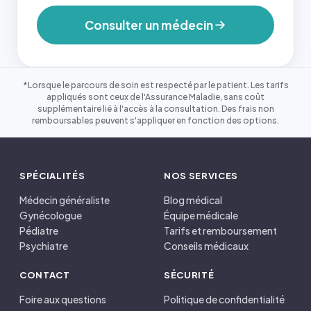
Consulter un médecin
*Lorsque le parcours de soin est respecté par le patient. Les tarifs
appliqués sont ceux de l'Assurance Maladie, sans coût
supplémentaire lié à l'accès à la consultation. Des frais non
remboursables peuvent s'appliquer en fonction des options.
SPÉCIALITÉS
NOS SERVICES
Médecin généraliste
Blog médical
Gynécologue
Équipe médicale
Pédiatre
Tarifs et remboursement
Psychiatre
Conseils médicaux
CONTACT
SÉCURITÉ
Foire aux questions
Politique de confidentialité