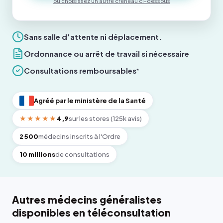
ou choisissez un autre créneau ci-dessous
Sans salle d'attente ni déplacement.
Ordonnance ou arrêt de travail si nécessaire
Consultations remboursables
*
Agréé par le ministère de la Santé
★★★★★
4,9
sur les stores (125k avis)
2 500
médecins inscrits à l'Ordre
10 millions
de consultations
Autres médecins généralistes
disponibles en téléconsultation