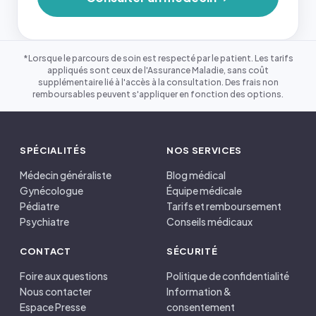
*Lorsque le parcours de soin est respecté par le patient. Les tarifs
appliqués sont ceux de l'Assurance Maladie, sans coût
supplémentaire lié à l'accès à la consultation. Des frais non
remboursables peuvent s'appliquer en fonction des options.
SPÉCIALITÉS
NOS SERVICES
Médecin généraliste
Blog médical
Gynécologue
Équipe médicale
Pédiatre
Tarifs et remboursement
Psychiatre
Conseils médicaux
CONTACT
SÉCURITÉ
Foire aux questions
Politique de confidentialité
Nous contacter
Information &
Espace Presse
consentement