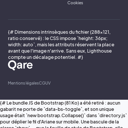
Cookies
{# Dimensions intrinsèques du fichier (288×121,
ratio conservé) : le CSS impose `height: 36px;
width: auto`, mais les attributs réservent la place
avant que l'image n'arrive. Sans eux, Lighthouse
compte un décalage potentiel. #}
Mentions légales
CGUV
{# Le bundle JS de Bootstrap (81 Ko) a été retiré : aucun
gabarit ne porte de `data-bs-toggle`, et son unique
usage était `new bootstrap.Collapse()` dans `directory.js`
pour déplier le fil d'Ariane sur mobile. Une bascule de la
classe `show` — que la feuille de style de Bootstrap, elle,